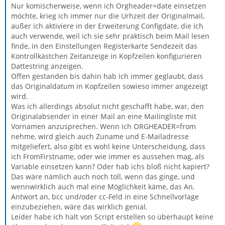
Nur komischerweise, wenn ich Orgheader=date einsetzen
möchte, krieg ich immer nur die Urhzeit der Originalmail,
außer ich aktiviere in der Erweiterung Configdate, die ich
auch verwende, weil ich sie sehr praktisch beim Mail lesen
finde, in den Einstellungen Registerkarte Sendezeit das
Kontrollkästchen Zeitanzeige in Kopfzeilen konfigurieren
Dattestring anzeigen.
Offen gestanden bis dahin hab ich immer geglaubt, dass
das Originaldatum in Kopfzeilen sowieso immer angezeigt
wird.
Was ich allerdings absolut nicht geschafft habe, war, den
Originalabsender in einer Mail an eine Mailingliste mit
Vornamen anzusprechen. Wenn ich ORGHEADER=from
nehme, wird gleich auch Zuname und E-Mailadresse
mitgeliefert, also gibt es wohl keine Unterscheidung, dass
ich FromFirstname, oder wie immer es aussehen mag, als
Variable einsetzen kann? Oder hab ichs bloß nicht kapiert?
Das wäre nämlich auch noch toll, wenn das ginge, und
wennwirklich auch mal eine Möglichkeit käme, das An,
Antwort an, bcc und/oder cc-Feld in eine Schnellvorlage
einzubeziehen, wäre das wirklich genial.
Leider habe ich halt von Script erstellen so überhaupt keine