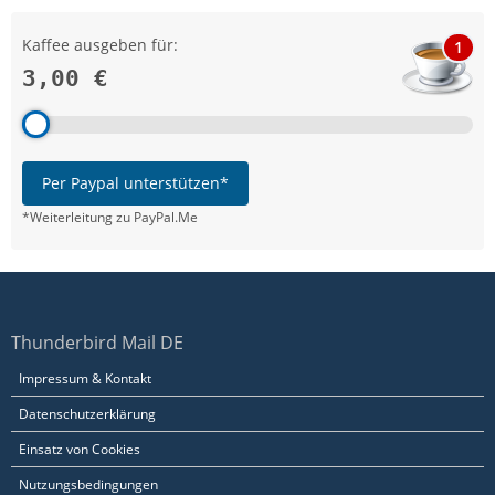
Kaffee ausgeben für:
1
3,00 €
Per Paypal unterstützen*
*Weiterleitung zu PayPal.Me
Thunderbird Mail DE
Impressum & Kontakt
Datenschutzerklärung
Einsatz von Cookies
Nutzungsbedingungen