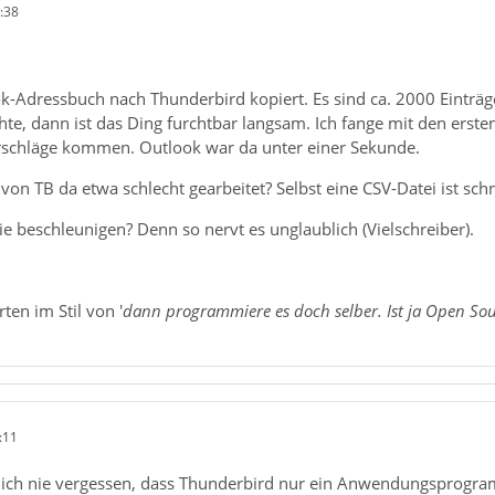
:38
-Adressbuch nach Thunderbird kopiert. Es sind ca. 2000 Einträge
te, dann ist das Ding furchtbar langsam. Ich fange mit den erste
rschläge kommen. Outlook war da unter einer Sekunde.
von TB da etwa schlecht gearbeitet? Selbst eine CSV-Datei ist schn
e beschleunigen? Denn so nervt es unglaublich (Vielschreiber).
ten im Stil von '
dann programmiere es doch selber. Ist ja Open So
:11
lich nie vergessen, dass Thunderbird nur ein Anwendungsprogramm