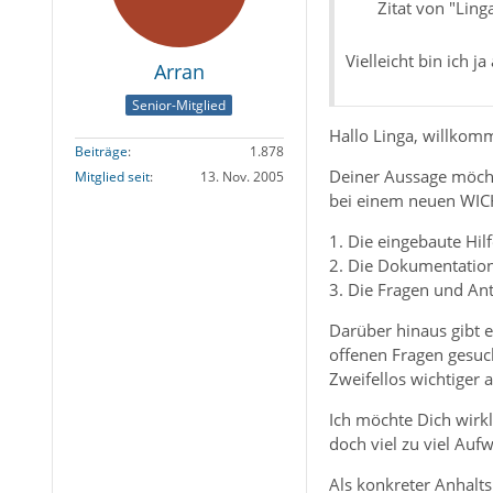
Zitat von "Ling
Vielleicht bin ich 
Arran
Senior-Mitglied
Hallo Linga, willko
Beiträge
1.878
Deiner Aussage möcht
Mitglied seit
13. Nov. 2005
bei einem neuen WI
1. Die eingebaute Hil
2. Die Dokumentatio
3. Die Fragen und An
Darüber hinaus gibt 
offenen Fragen gesuc
Zweifellos wichtiger 
Ich möchte Dich wirkl
doch viel zu viel Au
Als konkreter Anhalts