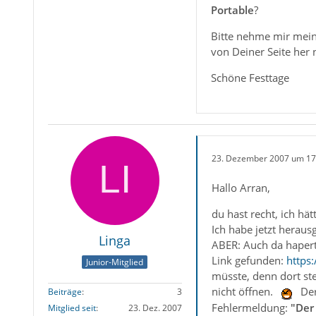
Portable
?
Bitte nehme mir meine 
von Deiner Seite her
Schöne Festtage
23. Dezember 2007 um 17
Hallo Arran,
du hast recht, ich hä
Ich habe jetzt herau
Linga
ABER: Auch da hapert
Link gefunden:
https
Junior-Mitglied
müsste, denn dort st
nicht öffnen.
Der
Beiträge
3
Fehlermeldung:
"Der
Mitglied seit
23. Dez. 2007