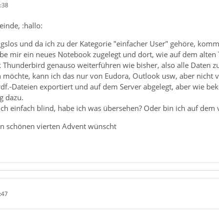
:38
inde, :hallo:
gslos und da ich zu der Kategorie "einfacher User" gehöre, komme 
e mir ein neues Notebook zugelegt und dort, wie auf dem alten Th
Thunderbird genauso weiterführen wie bisher, also alle Daten 
n möchte, kann ich das nur von Eudora, Outlook usw, aber nicht 
rdf.-Dateien exportiert und auf dem Server abgelegt, aber wie be
ng dazu.
 auch einfach blind, habe ich was übersehen? Oder bin ich auf dem 
en schönen vierten Advent wünscht
:47