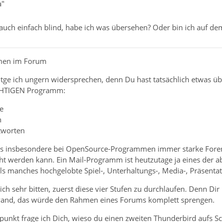
a"
ja auch einfach blind, habe ich was übersehen? Oder bin ich auf de
mmen im Forum
ge ich ungern widersprechen, denn Du hast tatsächlich etwas üb
CHTIGEN Programm:
fe
n
tworten
es insbesondere bei OpenSource-Programmen immer starke Foren
ht werden kann. Ein Mail-Programm ist heutzutage ja eines der 
als manches hochgelobte Spiel-, Unterhaltungs-, Media-, Präsent
ich sehr bitten, zuerst diese vier Stufen zu durchlaufen. Denn Dir
fwand, das würde den Rahmen eines Forums komplett sprengen.
punkt frage ich Dich, wieso du einen zweiten Thunderbird aufs Sc