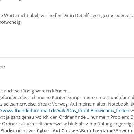
Worte nicht übel; wir helfen Dir in Detailfragen gerne jederzeit. 
 notwendig.
:42
tte auch so fündig werden können...
sgefunden, dass ich meine Konten komprimieren muss und dann 
s seltsamerweise. :freak: Vorweg: Auf meinem alten Notebook lä
://www.thunderbird-mail.de/wiki/Das_Profil-Verzeichnis_finden
we
eht ja ganz genau wo ich den Ordner finde... nur mein Problem: 
 Ordner ist auch seltsamerweise bloß als Verknüpfung angezeigt 
 Pfadist nicht verfügbar" Auf C:\Users\Benutzername\Anwend