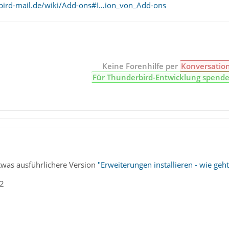
bird-mail.de/wiki/Add-ons#I…ion_von_Add-ons
Keine Forenhilfe per
Konversatio
Für Thunderbird-Entwicklung spend
 etwas ausführlichere Version
"Erweiterungen installieren - wie geht
_2