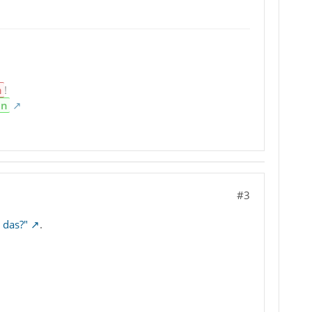
n
!
en
#3
 das?"
.