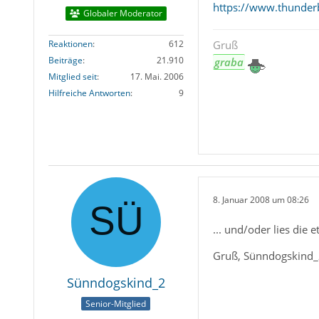
https://www.thunder
Globaler Moderator
Reaktionen
612
Gruß
Beiträge
21.910
graba
Mitglied seit
17. Mai. 2006
Hilfreiche Antworten
9
8. Januar 2008 um 08:26
... und/oder lies die
Gruß, Sünndogskind
Sünndogskind_2
Senior-Mitglied