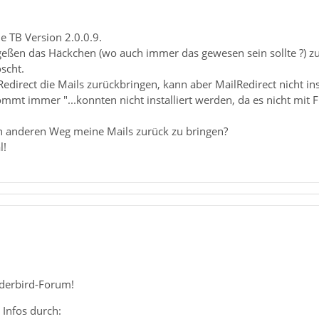
e TB Version 2.0.0.9.
geßen das Häckchen (wo auch immer das gewesen sein sollte ?) z
scht.
direct die Mails zurückbringen, kann aber MailRedirect nicht inst
mt immer "...konnten nicht installiert werden, da es nicht mit Fi
n anderen Weg meine Mails zurück zu bringen?
l!
derbird-Forum!
e Infos durch: