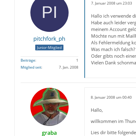
7. Januar 2008 um 23:03
Hallo ich verwende di
Habe auch leider ver
meinem Account gelö
Möchte nun mit MailRe
pitchfork_ph
Als Fehlermeldung kom
Junior-Mitglied
Was mach ich falsch?
Oder gibts noch eine
Beiträge
1
Vielen Dank schonma
Mitglied seit
7. Jan. 2008
8. Januar 2008 um 00:40
Hallo,
willkommen im Thun
graba
Lies dir bitte folgend