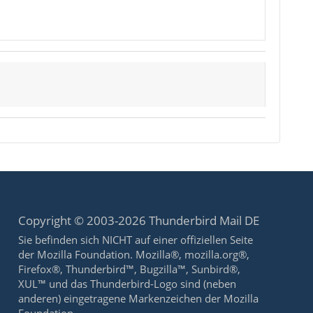
Copyright © 2003-2026 Thunderbird Mail DE
Sie befinden sich NICHT auf einer offiziellen Seite
der Mozilla Foundation. Mozilla®, mozilla.org®,
Firefox®, Thunderbird™, Bugzilla™, Sunbird®,
XUL™ und das Thunderbird-Logo sind (neben
anderen) eingetragene Markenzeichen der Mozilla