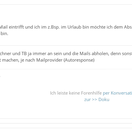
ail eintrifft und ich im z.Bsp. im Urlaub bin möchte ich dem Ab
bin.
hner und TB ja immer an sein und die Mails abholen, denn sonst 
t machen, je nach Mailprovider (Autoresponse)
ß
Ich leiste keine Forenhilfe
per Konversat
zur >> Doku