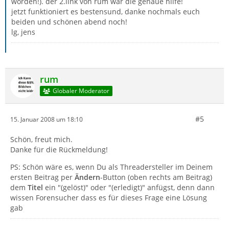
worden!). der 2.link von rum war die genaue hilfe!
jetzt funktioniert es bestensund, danke nochmals euch
beiden und schönen abend noch!
lg, jens
rum
Globaler Moderator
#5
15. Januar 2008 um 18:10
Schön, freut mich.
Danke für die Rückmeldung!
PS: Schön wäre es, wenn Du als Threadersteller im Deinem
ersten Beitrag per
Ändern
-Button (oben rechts am Beitrag)
dem
Titel
ein "(gelöst)" oder "(erledigt)" anfügst, denn dann
wissen Forensucher dass es für dieses Frage eine Lösung
gab