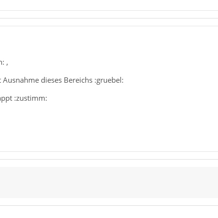
: ,
t Ausnahme dieses Bereichs :gruebel:
appt :zustimm: