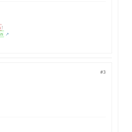
n
!
en
#3