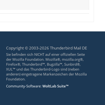
Copyright © 2003-2026 Thunderbird Mail DE
Sie befinden sich NICHT auf einer offiziellen Seite
der Mozilla Foundation. Mozilla®, mozilla.org®,
Firefox®, Thunderbird™, Bugzilla™, Sunbird®,
XUL™ und das Thunderbird-Logo sind (neben
anderen) eingetragene Markenzeichen der Mozilla
Foundation.
Community-Software:
WoltLab Suite™