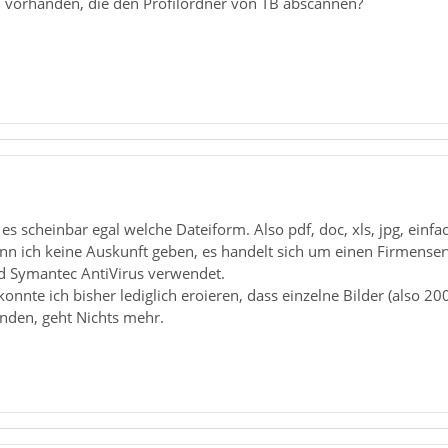
l vorhanden, die den Profilordner von TB abscannen?
es scheinbar egal welche Dateiform. Also pdf, doc, xls, jpg, einf
nn ich keine Auskunft geben, es handelt sich um einen Firmen
d Symantec AntiVirus verwendet.
nnte ich bisher lediglich eroieren, dass einzelne Bilder (also 200K
nden, geht Nichts mehr.