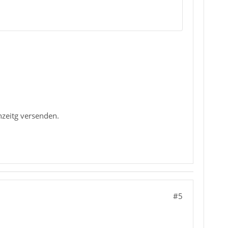
hzeitg versenden.
#5