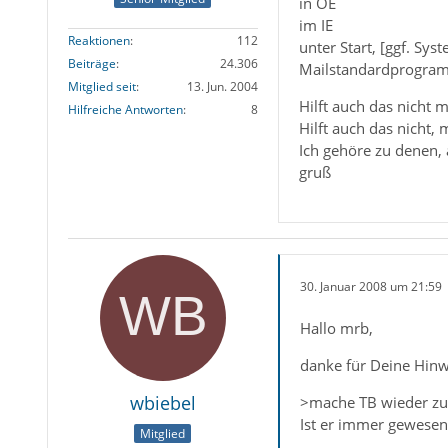
in OE
im IE
Reaktionen
112
unter Start, [ggf. Sy
Beiträge
24.306
Mailstandardprogram
Mitglied seit
13. Jun. 2004
Hilft auch das nicht 
Hilfreiche Antworten
8
Hilft auch das nicht
Ich gehöre zu denen, au
gruß
30. Januar 2008 um 21:59
Hallo mrb,
danke für Deine Hinw
wbiebel
>mache TB wieder zu
Ist er immer gewesen
Mitglied