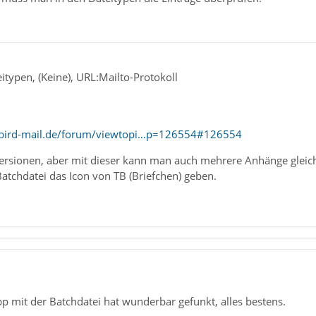
typen, (Keine), URL:Mailto-Protokoll
rbird-mail.de/forum/viewtopi…p=126554#126554
Versionen, aber mit dieser kann man auch mehrere Anhänge gleic
atchdatei das Icon von TB (Briefchen) geben.
pp mit der Batchdatei hat wunderbar gefunkt, alles bestens.