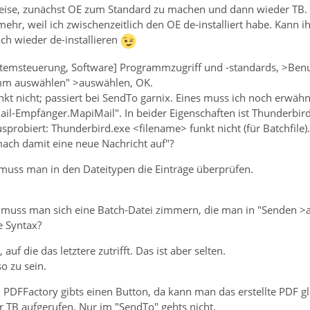
eise, zunächst OE zum Standard zu machen und dann wieder TB.
 mehr, weil ich zwischenzeitlich den OE de-installiert habe. Kann
ach wieder de-installieren
ystemsteuerung, Software] Programmzugriff und -standards, >Benut
mm auswählen" >auswählen, OK.
kt nicht; passiert bei SendTo garnix. Eines muss ich noch erwähn
il-Empfänger.MapiMail". In beider Eigenschaften ist Thunderbir
sprobiert: Thunderbird.exe <filename> funkt nicht (für Batchfile)
ach damit eine neue Nachricht auf"?
 muss man in den Dateitypen die Einträge überprüfen.
t, muss man sich eine Batch-Datei zimmern, die man in "Senden >
e Syntax?
auf die das letztere zutrifft. Das ist aber selten.
o zu sein.
 In PDFFactory gibts einen Button, da kann man das erstellte PDF gl
r TB aufgerufen. Nur im "SendTo" gehts nicht.