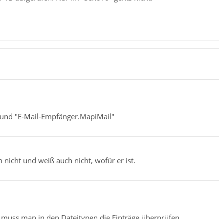
 und "E-Mail-Empfänger.MapiMail"
 nicht und weiß auch nicht, wofür er ist.
t muss man in den Dateitypen die Einträge überprüfen.