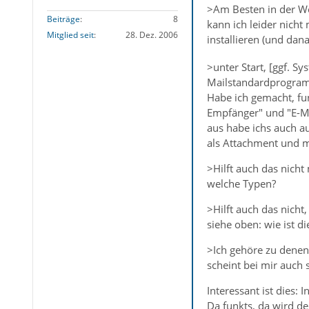
>Am Besten in der W
Beiträge
8
kann ich leider nicht
Mitglied seit
28. Dez. 2006
installieren (und dan
>unter Start, [ggf. S
Mailstandardprogra
Habe ich gemacht, fun
Empfänger" und "E-Ma
aus habe ichs auch au
als Attachment und m
>Hilft auch das nicht
welche Typen?
>Hilft auch das nich
siehe oben: wie ist di
>Ich gehöre zu denen, 
scheint bei mir auch s
Interessant ist dies:
Da funkts, da wird de