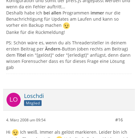
Konfiguration und somit der prefs.js angepasst werden und
wenn da ein Fehler auftritt...
Deshalb habe ich
bei allen
Programmen
immer
nur die
Benachrichtigung für Updates am Laufen und kann so
vorher ein Backup machen
Danke für die Rückmeldung!
PS: Schön wäre es, wenn du als Threadersteller in deinem
ersten Beitrag per
Ändern
-Button (oben rechts am Beitrag)
dem
Titel
ein "[gelöst]" oder "[erledigt]" anfügst, denn dann
wissen Forensucher dass es für dieses Frage eine Lösung
gab
Loschdi
Mitglied
#16
4. März 2008 um 09:54
Hi
Ich weiß. Immer als gelöst markieren. Leider bin ich