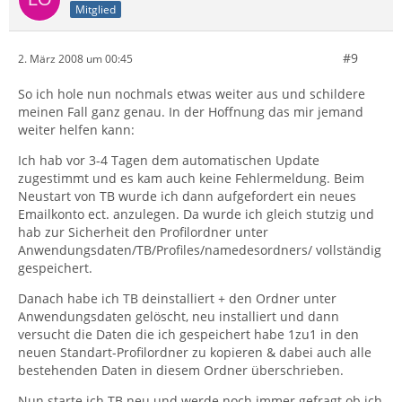
Mitglied
#9
2. März 2008 um 00:45
So ich hole nun nochmals etwas weiter aus und schildere
meinen Fall ganz genau. In der Hoffnung das mir jemand
weiter helfen kann:
Ich hab vor 3-4 Tagen dem automatischen Update
zugestimmt und es kam auch keine Fehlermeldung. Beim
Neustart von TB wurde ich dann aufgefordert ein neues
Emailkonto ect. anzulegen. Da wurde ich gleich stutzig und
hab zur Sicherheit den Profilordner unter
Anwendungsdaten/TB/Profiles/namedesordners/ vollständig
gespeichert.
Danach habe ich TB deinstalliert + den Ordner unter
Anwendungsdaten gelöscht, neu installiert und dann
versucht die Daten die ich gespeichert habe 1zu1 in den
neuen Standart-Profilordner zu kopieren & dabei auch alle
bestehenden Daten in diesem Ordner überschrieben.
Nun starte ich TB neu und werde noch immer gefragt ob ich