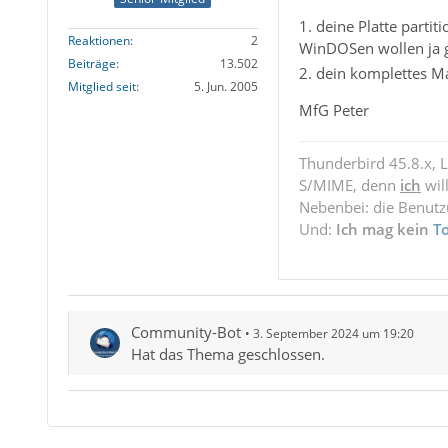
1. deine Platte partit
Reaktionen
2
WinDOSen wollen ja ge
Beiträge
13.502
2. dein komplettes Mai
Mitglied seit
5. Jun. 2005
MfG Peter
Thunderbird 45.8.x, 
S/MIME, denn
ich
wil
Nebenbei: die Benut
Und:
Ich mag kein
T
Community-Bot
3. September 2024 um 19:20
Hat das Thema geschlossen.