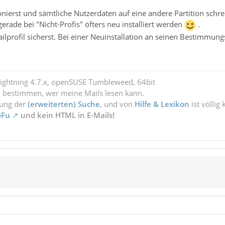
ionierst und sämtliche Nutzerdaten auf eine andere Partition schre
rade bei "Nicht-Profis" öfters neu installiert werden
.
lprofil sicherst. Bei einer Neuinstallation an seinen Bestimmungso
Lightning 4.7.x, openSUSE Tumbleweed, 64bit
l bestimmen, wer meine Mails lesen kann.
zung der
(erweiterten) Suche
, und von
Hilfe & Lexikon
ist völlig
oFu
und kein HTML in E-Mails!