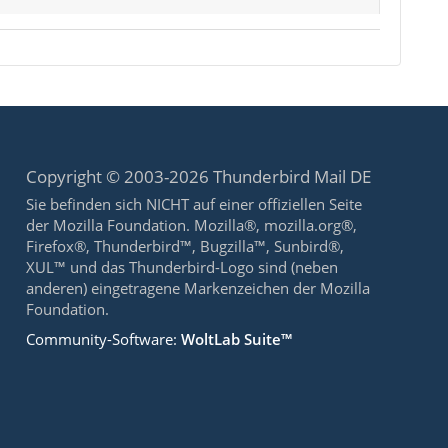
Copyright © 2003-2026 Thunderbird Mail DE
Sie befinden sich NICHT auf einer offiziellen Seite
der Mozilla Foundation. Mozilla®, mozilla.org®,
Firefox®, Thunderbird™, Bugzilla™, Sunbird®,
XUL™ und das Thunderbird-Logo sind (neben
anderen) eingetragene Markenzeichen der Mozilla
Foundation.
Community-Software:
WoltLab Suite™