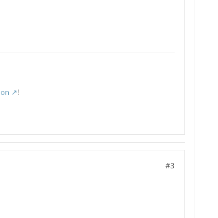
ion
!
#3