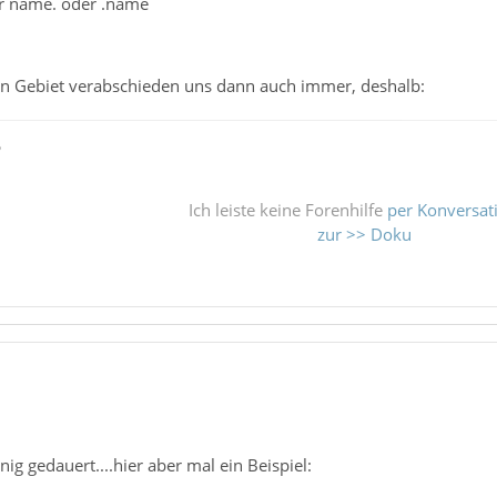
r name. oder .name
in Gebiet verabschieden uns dann auch immer, deshalb:
ß
Ich leiste keine Forenhilfe
per Konversat
zur >> Doku
nig gedauert....hier aber mal ein Beispiel: