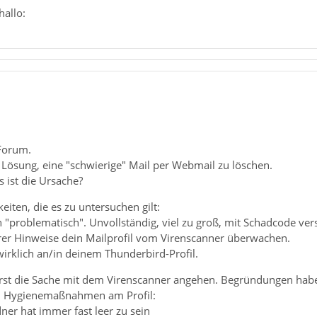
hallo:
Forum.
e Lösung, eine "schwierige" Mail per Webmail zu löschen.
s ist die Ursache?
eiten, die es zu untersuchen gilt:
ch "problematisch". Unvollständig, viel zu groß, mit Schadcode ver
erer Hinweise dein Mailprofil vom Virenscanner überwachen.
wirklich an/in deinem Thunderbird-Profil.
uerst die Sache mit dem Virenscanner angehen. Begründungen hab
n Hygienemaßnahmen am Profil:
ner hat immer fast leer zu sein