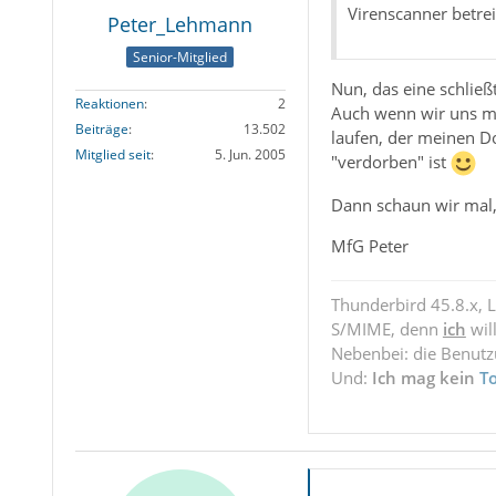
Virenscanner betreib
Peter_Lehmann
Senior-Mitglied
Nun, das eine schließ
Reaktionen
2
Auch wenn wir uns m
Beiträge
13.502
laufen, der meinen D
Mitglied seit
5. Jun. 2005
"verdorben" ist
Dann schaun wir mal, 
MfG Peter
Thunderbird 45.8.x, 
S/MIME, denn
ich
wil
Nebenbei: die Benut
Und:
Ich mag kein
T