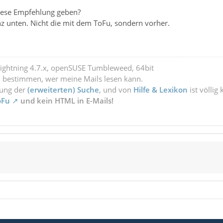
iese Empfehlung geben?
nz unten. Nicht die mit dem ToFu, sondern vorher.
Lightning 4.7.x, openSUSE Tumbleweed, 64bit
l bestimmen, wer meine Mails lesen kann.
zung der
(erweiterten) Suche
, und von
Hilfe & Lexikon
ist völlig
oFu
und kein HTML in E-Mails!