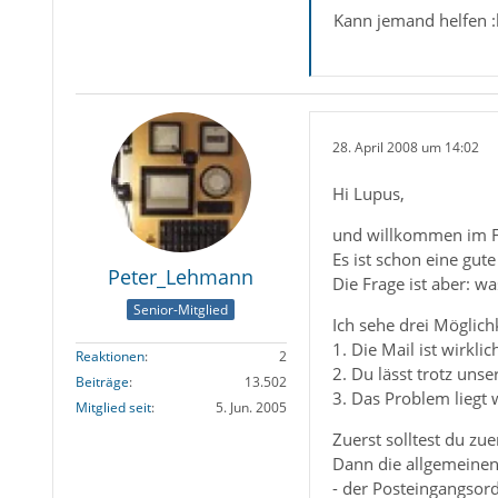
Kann jemand helfen :
28. April 2008 um 14:02
Hi Lupus,
und willkommen im 
Es ist schon eine gut
Peter_Lehmann
Die Frage ist aber: wa
Senior-Mitglied
Ich sehe drei Möglichk
1. Die Mail ist wirkli
Reaktionen
2
2. Du lässt trotz uns
Beiträge
13.502
3. Das Problem liegt 
Mitglied seit
5. Jun. 2005
Zuerst solltest du z
Dann die allgemeine
- der Posteingangsord