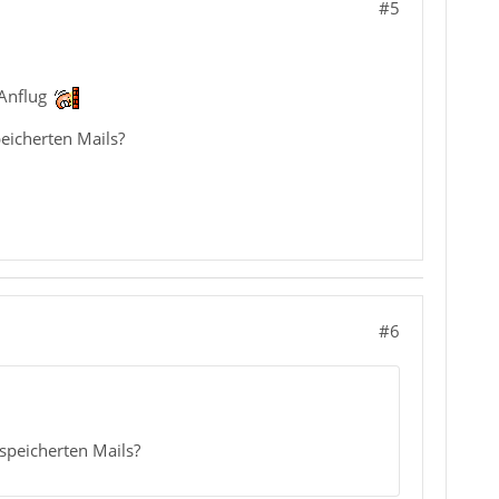
#5
 Anflug
peicherten Mails?
#6
espeicherten Mails?