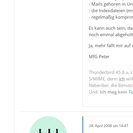
- Mails gehören in U
- die Indexdateien (ms
- regelmäßig komprim
Es kann auch sein, da
noch einmal abgeholt.
Ja, mehr fällt mir auf 
MfG Peter
Thunderbird 45.8.x, 
S/MIME, denn
ich
wil
Nebenbei: die Benut
Und:
Ich mag kein
T
28. April 2008 um 14:47