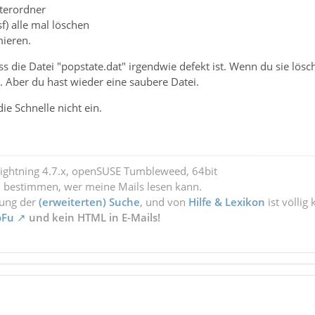
nterordner
f) alle mal löschen
ieren.
ss die Datei "popstate.dat" irgendwie defekt ist. Wenn du sie lösc
 Aber du hast wieder eine saubere Datei.
die Schnelle nicht ein.
Lightning 4.7.x, openSUSE Tumbleweed, 64bit
l bestimmen, wer meine Mails lesen kann.
zung der
(erweiterten) Suche
, und von
Hilfe & Lexikon
ist völlig
oFu
und kein HTML in E-Mails!