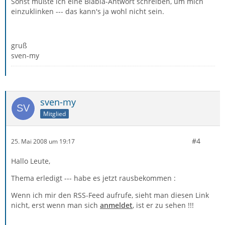
Sonst müßte ich eine Blabla-Antwort schreiben, um mich
einzuklinken --- das kann's ja wohl nicht sein.
gruß
sven-my
sven-my
Mitglied
#4
25. Mai 2008 um 19:17
Hallo Leute,
Thema erledigt --- habe es jetzt rausbekommen :
Wenn ich mir den RSS-Feed aufrufe, sieht man diesen Link
nicht, erst wenn man sich
anmeldet
, ist er zu sehen !!!