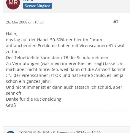
Senior-Mitglied
#7
26. Mai 2008 um 10:30
Hallo,
das lag auf der Hand. 50-60% der hier im Forum
auftauchenden Probleme haben mit Virenscannern/Firewall
zu tun.
Der Telnetbefehl kann dann TB die Schuld nehmen.
Zu Vermutungen (was mein innerer Riecher sagt) lasse ich
mich aber nicht hinreißen, weil dann oft die Antwort kommt
: "...der Virenscanner ist OK und hat keine Schuld, es lief ja
schon ein ganzes Jahr."
Und nicht immer ist er dann auch tatsächlich schuld, aber
sehr oft.
Danke für die Rückmeldung.
Gruß
Community-Bot
3. September 2024 um 19:20