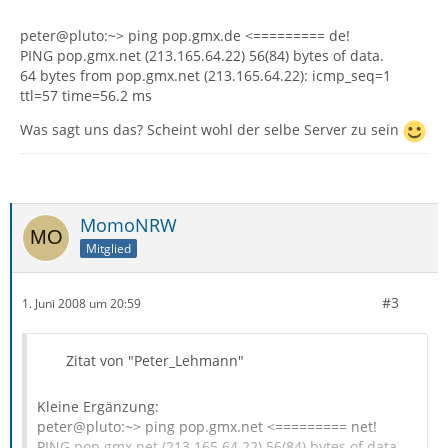
peter@pluto:~> ping pop.gmx.de <========= de!
PING pop.gmx.net (213.165.64.22) 56(84) bytes of data.
64 bytes from pop.gmx.net (213.165.64.22): icmp_seq=1
ttl=57 time=56.2 ms
Was sagt uns das? Scheint wohl der selbe Server zu sein
MomoNRW
Mitglied
#3
1. Juni 2008 um 20:59
Zitat von "Peter_Lehmann"
Kleine Ergänzung:
peter@pluto:~> ping pop.gmx.net <========= net!
PING pop.gmx.net (213.165.64.22) 56(84) bytes of data.