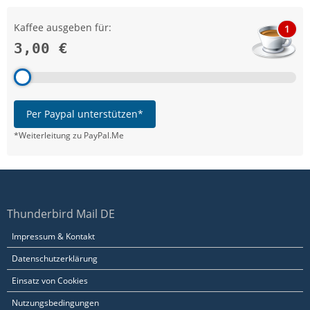
Kaffee ausgeben für:
1
3,00 €
Per Paypal unterstützen*
*Weiterleitung zu PayPal.Me
Thunderbird Mail DE
Impressum & Kontakt
Datenschutzerklärung
Einsatz von Cookies
Nutzungsbedingungen