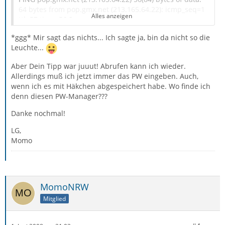
64 bytes from pop.gmx.net (213.165.64.22): icmp_seq=1
Alles anzeigen
ttl=57 time=56.3 ms
*ggg* Mir sagt das nichts... Ich sagte ja, bin da nicht so die
Leuchte...
Aber Dein Tipp war juuut! Abrufen kann ich wieder.
peter@pluto:~> ping pop.gmx.de <========= de!
Allerdings muß ich jetzt immer das PW eingeben. Auch,
PING pop.gmx.net (213.165.64.22) 56(84) bytes of data.
wenn ich es mit Häkchen abgespeichert habe. Wo finde ich
64 bytes from pop.gmx.net (213.165.64.22): icmp_seq=1
denn diesen PW-Manager???
ttl=57 time=56.2 ms
Danke nochmal!
Was sagt uns das? Scheint wohl der selbe Server zu sein
LG,
Momo
MomoNRW
Mitglied