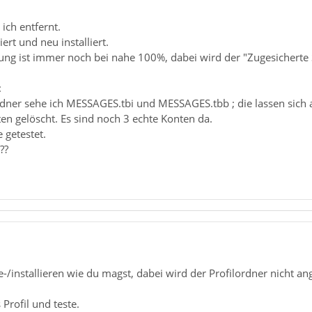
ich entfernt.
ert und neu installiert.
ung ist immer noch bei nahe 100%, dabei wird der "Zugesicherte
:
rdner sehe ich MESSAGES.tbi und MESSAGES.tbb ; die lassen sich a
ten gelöscht. Es sind noch 3 echte Konten da.
 getestet.
??
e-/installieren wie du magst, dabei wird der Profilordner nicht an
 Profil und teste.