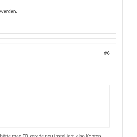
 werden.
#6
 hätte man TB gerade neu installiert, also Konten