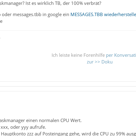
kmanager? Ist es wirklich TB, der 100% verbrät?
 oder messages.tbb in google ein
MESSAGES.TBB wiederherstellen
se
ß
Ich leiste keine Forenhilfe
per Konversat
zur >> Doku
 Taskmanager einen normalen CPU Wert.
xxx, oder yyy aufrufe.
Hauptkonto zzz auf Posteingang gehe, wird die CPU zu 99% ausge