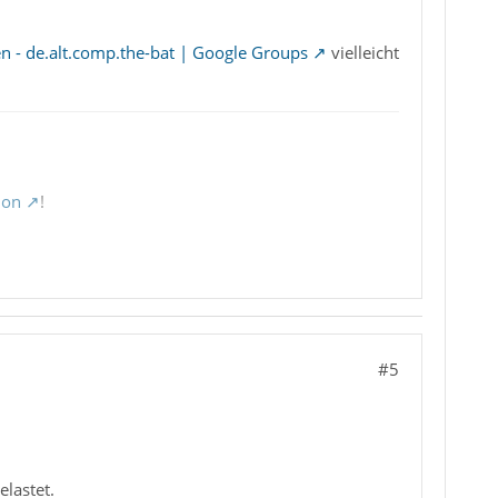
 - de.alt.comp.the-bat | Google Groups
vielleicht
ion
!
#5
lastet.