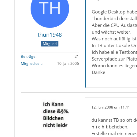
Google Desktop habe 
Thunderbird deinstalli
Aber die CPU Auslast
und wächst weiter.
thun1948
Was noch auffällig ist
Mitglied
In TB unter Lokale O
Ich habe alle Testkon
Beiträge
21
Serverpfade zur Platte
Mitglied seit
10. Jan. 2006
Woran kann es liegen
Danke
12. Juni 2008 um 11:41
du kannst TB so oft d
n i c h t
beheben.
Erstelle mal ein neues