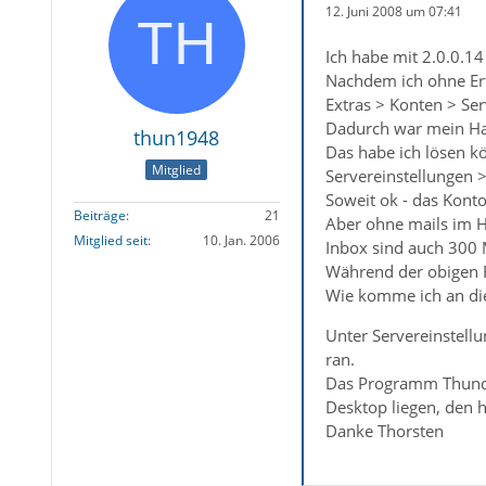
12. Juni 2008 um 07:41
Ich habe mit 2.0.0.14
Nachdem ich ohne Erfo
Extras > Konten > Ser
Dadurch war mein Ha
thun1948
Das habe ich lösen k
Mitglied
Servereinstellungen >
Soweit ok - das Konto
Beiträge
21
Aber ohne mails im Ha
Mitglied seit
10. Jan. 2006
Inbox sind auch 300 
Während der obigen 
Wie komme ich an die
Unter Servereinstellu
ran.
Das Programm Thunder
Desktop liegen, den ha
Danke Thorsten