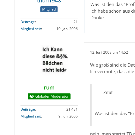
thun1948
Was ist den das "Prof
Mitglied
Ich habe schon aus d
Danke,
Beiträge
21
Mitglied seit
10. Jan. 2006
12. Juni 2008 um 14:52
Wie groß sind die Da
Ich vermute, dass die
rum
Zitat
Globaler Moderator
Beiträge
21.481
Was ist den das "Pr
Mitglied seit
9. Jun. 2006
nein, man startet TB m