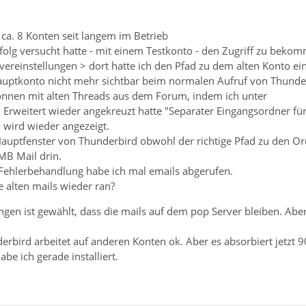
 ca. 8 Konten seit langem im Betrieb
lg versucht hatte - mit einem Testkonto - den Zugriff zu bekomme
vereinstellungen > dort hatte ich den Pfad zu dem alten Konto ein
uptkonto nicht mehr sichtbar beim normalen Aufruf von Thunde
önnen mit alten Threads aus dem Forum, indem ich unter
 Erweitert wieder angekreuzt hatte "Separater Eingangsordner für
 wird wieder angezeigt.
uptfenster von Thunderbird obwohl der richtige Pfad zu den Ordn
MB Mail drin.
Fehlerbehandlung habe ich mal emails abgerufen.
 alten mails wieder ran?
ngen ist gewählt, dass die mails auf dem pop Server bleiben. Aber
bird arbeitet auf anderen Konten ok. Aber es absorbiert jetzt 
be ich gerade installiert.