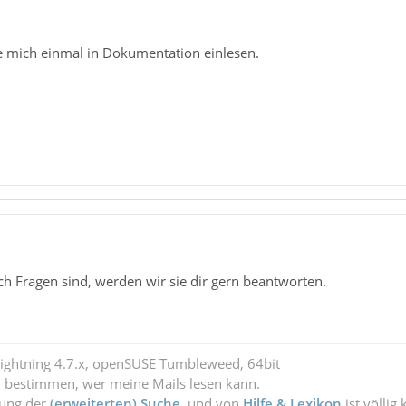
de mich einmal in Dokumentation einlesen.
 Fragen sind, werden wir sie dir gern beantworten.
Lightning 4.7.x, openSUSE Tumbleweed, 64bit
l bestimmen, wer meine Mails lesen kann.
zung der
(erweiterten) Suche
, und von
Hilfe & Lexikon
ist völlig