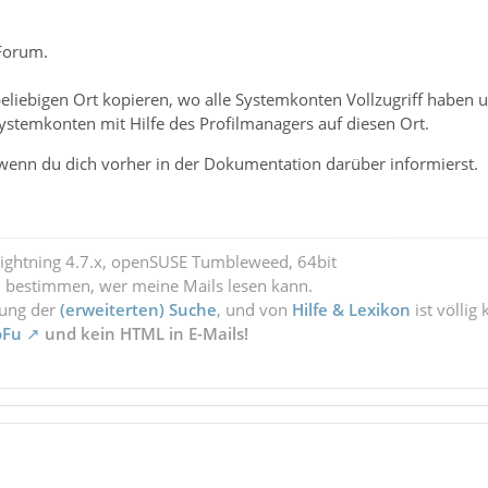
Forum.
 beliebigen Ort kopieren, wo alle Systemkonten Vollzugriff haben 
Systemkonten mit Hilfe des Profilmanagers auf diesen Ort.
wenn du dich vorher in der Dokumentation darüber informierst.
Lightning 4.7.x, openSUSE Tumbleweed, 64bit
l bestimmen, wer meine Mails lesen kann.
zung der
(erweiterten) Suche
, und von
Hilfe & Lexikon
ist völlig
oFu
und kein HTML in E-Mails!