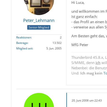
Hi Luca,
und willkommen im 
Ist ganz einfach:
Peter_Lehmann
- das Profil an einen
- verweise aus allen 
Senior-Mitglied
Am Besten geht das, 
Reaktionen
2
Beiträge
13.502
MfG Peter
Mitglied seit
5. Jun. 2005
Thunderbird 45.8.x, 
S/MIME, denn
ich
wil
Nebenbei: die Benut
Und:
Ich mag kein
T
20. Juni 2008 um 22:43