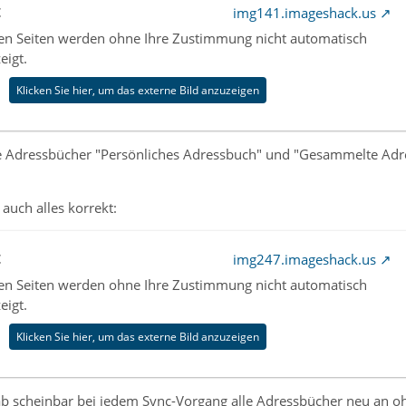
t
img141.imageshack.us
nen Seiten werden ohne Ihre Zustimmung nicht automatisch
eigt.
Klicken Sie hier, um das externe Bild anzuzeigen
ie Adressbücher "Persönliches Adressbuch" und "Gesammelte Adre
 auch alles korrekt:
t
img247.imageshack.us
nen Seiten werden ohne Ihre Zustimmung nicht automatisch
eigt.
Klicken Sie hier, um das externe Bild anzuzeigen
ab scheinbar bei jedem Sync-Vorgang alle Adressbücher
neu
an oh