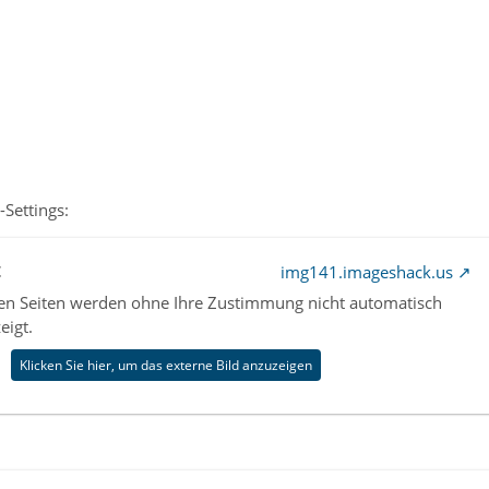
1
Settings:
t
img141.imageshack.us
nen Seiten werden ohne Ihre Zustimmung nicht automatisch
eigt.
Klicken Sie hier, um das externe Bild anzuzeigen