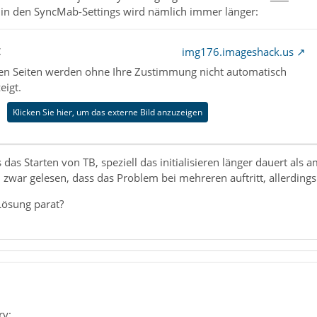
 in den SyncMab-Settings wird nämlich immer länger:
t
img176.imageshack.us
nen Seiten werden ohne Ihre Zustimmung nicht automatisch
eigt.
Klicken Sie hier, um das externe Bild anzuzeigen
s das Starten von TB, speziell das initialisieren länger dauert als a
zwar gelesen, dass das Problem bei mehreren auftritt, allerding
 Lösung parat?
ry: