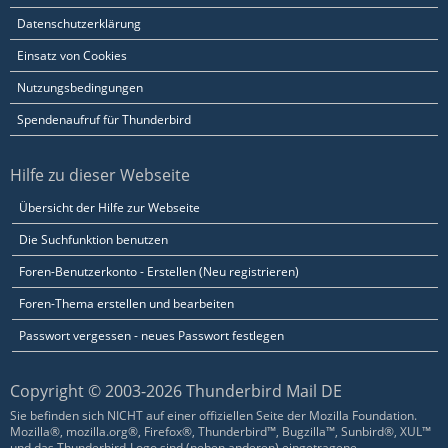
Datenschutzerklärung
Einsatz von Cookies
Nutzungsbedingungen
Spendenaufruf für Thunderbird
Hilfe zu dieser Webseite
Übersicht der Hilfe zur Webseite
Die Suchfunktion benutzen
Foren-Benutzerkonto - Erstellen (Neu registrieren)
Foren-Thema erstellen und bearbeiten
Passwort vergessen - neues Passwort festlegen
Copyright © 2003-2026 Thunderbird Mail DE
Sie befinden sich NICHT auf einer offiziellen Seite der Mozilla Foundation.
Mozilla®, mozilla.org®, Firefox®, Thunderbird™, Bugzilla™, Sunbird®, XUL™
und das Thunderbird-Logo sind (neben anderen) eingetragene