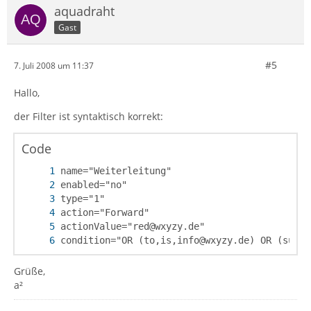
aquadraht
Gast
#5
7. Juli 2008 um 11:37
Hallo,
der Filter ist syntaktisch korrekt:
Code
condition="OR (to,is,info@wxyzy.de) OR (subje
Grüße,
a²