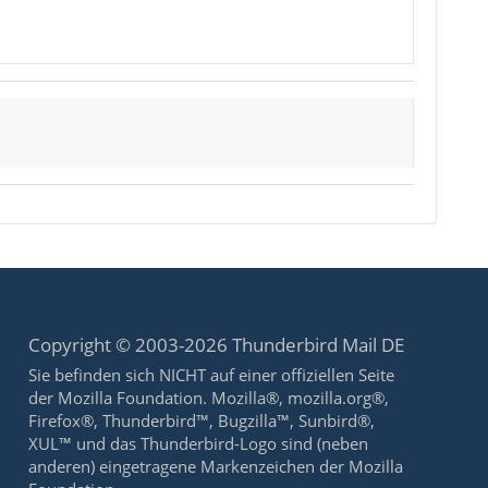
Copyright © 2003-2026 Thunderbird Mail DE
Sie befinden sich NICHT auf einer offiziellen Seite
der Mozilla Foundation. Mozilla®, mozilla.org®,
Firefox®, Thunderbird™, Bugzilla™, Sunbird®,
XUL™ und das Thunderbird-Logo sind (neben
anderen) eingetragene Markenzeichen der Mozilla