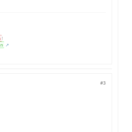
n
!
en
#3