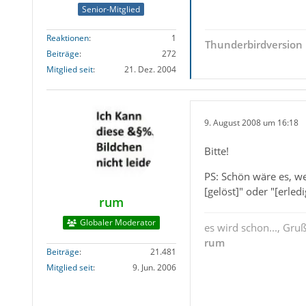
Senior-Mitglied
Reaktionen
1
Thunderbirdversion 
Beiträge
272
Mitglied seit
21. Dez. 2004
9. August 2008 um 16:18
Bitte!
PS: Schön wäre es, we
[gelöst]" oder "[erle
rum
Globaler Moderator
es wird schon..., Gru
rum
Beiträge
21.481
Mitglied seit
9. Jun. 2006