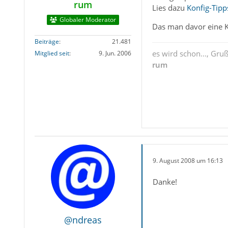
rum
Lies dazu
Konfig-Tipp
Globaler Moderator
Das man davor eine K
Beiträge
21.481
es wird schon..., Gru
Mitglied seit
9. Jun. 2006
rum
9. August 2008 um 16:13
Danke!
@ndreas