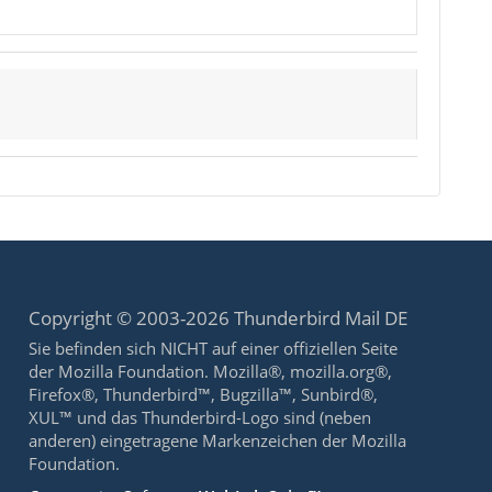
Copyright © 2003-2026 Thunderbird Mail DE
Sie befinden sich NICHT auf einer offiziellen Seite
der Mozilla Foundation. Mozilla®, mozilla.org®,
Firefox®, Thunderbird™, Bugzilla™, Sunbird®,
XUL™ und das Thunderbird-Logo sind (neben
anderen) eingetragene Markenzeichen der Mozilla
Foundation.