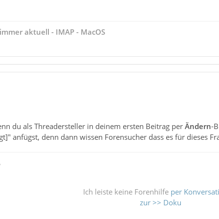
immer aktuell - IMAP - MacOS
nn du als Threadersteller in deinem ersten Beitrag per
Ändern
-B
digt]" anfügst, denn dann wissen Forensucher dass es für dieses F
ß
Ich leiste keine Forenhilfe
per Konversat
zur >> Doku