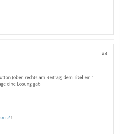
#4
utton (oben rechts am Beitrag) dem
Titel
ein "
rage eine Lösung gab
ion
!