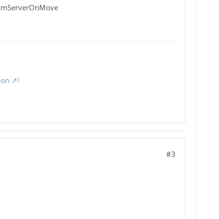
romServerOnMove
ion
!
#3