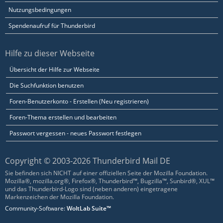
Nutzungsbedingungen
Spendenaufruf für Thunderbird
Hilfe zu dieser Webseite
Übersicht der Hilfe zur Webseite
Die Suchfunktion benutzen
Foren-Benutzerkonto - Erstellen (Neu registrieren)
Foren-Thema erstellen und bearbeiten
Passwort vergessen - neues Passwort festlegen
Copyright © 2003-2026 Thunderbird Mail DE
Sie befinden sich NICHT auf einer offiziellen Seite der Mozilla Foundation.
Mozilla®, mozilla.org®, Firefox®, Thunderbird™, Bugzilla™, Sunbird®, XUL™
und das Thunderbird-Logo sind (neben anderen) eingetragene
Markenzeichen der Mozilla Foundation.
Community-Software:
WoltLab Suite™