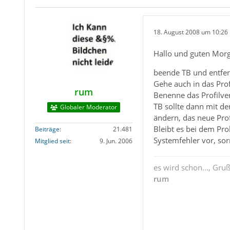
--------------------------
Installing Main File
--------------------------
18. August 2008 um 10:26
** ERROR Installin
** ERROR Installin
Hallo und guten Morg
** ERROR Installin
beende TB und entfer
** ERROR Installin
Gehe auch in das Profi
** ERROR Installin
rum
Benenne das Profilver
** ERROR Installin
TB sollte dann mit d
** ERROR Installin
Globaler Moderator
ändern, das neue Prof
** ERROR Installin
Bleibt es bei dem Pro
** ERROR Installin
Beiträge
21.481
Systemfehler vor, sorr
** ERROR Installin
Mitglied seit
9. Jun. 2006
** ERROR Installin
** ERROR Installin
es wird schon..., Gru
** ERROR Installin
rum
** ERROR Installin
** ERROR Installin