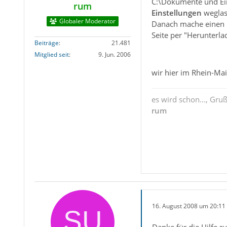
C:\Dokumente und E
rum
Einstellungen
weglass
Globaler Moderator
Danach mache einen P
Seite per "Herunterlad
Beiträge
21.481
Mitglied seit
9. Jun. 2006
wir hier im Rhein-Ma
es wird schon..., Gru
rum
16. August 2008 um 20:11