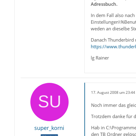
Adressbuch.
In dem Fall also nac
Einstellungen\%Benut
weden an dieselbe Ste
Danach Thunderbird n
https://www.thunder
lg Rainer
17. August 2008 um 23:44
Noch immer das gleic
Trotzdem danke für di
super_korni
Hab in C:\Programme
den TB Ordner gelösc