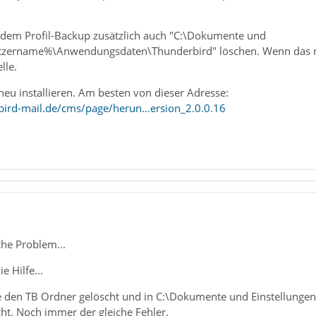
h dem Profil-Backup zusätzlich auch "C:\Dokumente und
zername%\Anwendungsdaten\Thunderbird" löschen. Wenn das nich
lle.
eu installieren. Am besten von dieser Adresse:
bird-mail.de/cms/page/herun…ersion_2.0.0.16
he Problem...
e Hilfe...
 den TB Ordner gelöscht und in C:\Dokumente und Einstellung
ht. Noch immer der gleiche Fehler.