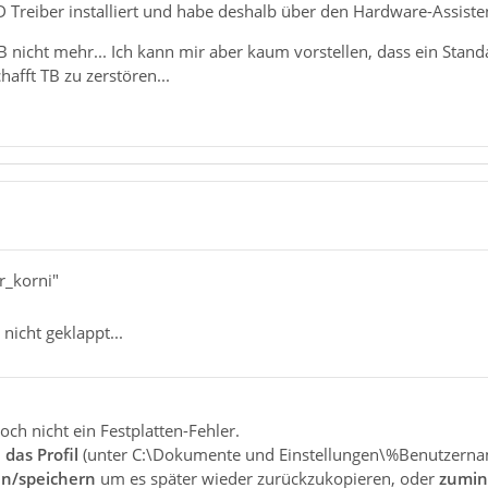
D Treiber installiert und habe deshalb über den Hardware-Assiste
TB nicht mehr... Ich kann mir aber kaum vorstellen, dass ein Sta
hafft TB zu zerstören...
r_korni"
nicht geklappt...
doch nicht ein Festplatten-Fehler.
u
das Profil
(unter C:\Dokumente und Einstellungen\%Benutzern
en/speichern
um es später wieder zurückzukopieren, oder
zumin