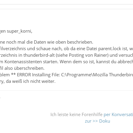
-----------------------------------------------------
s
-----------------------------------------------------
g File: C:\Programme\Mozilla Thunderbird\AccessibleMarshal.dll 
g File: C:\Programme\Mozilla Thunderbird\AccessibleMarshal.dll 
en super_korni,
g File: C:\Programme\Mozilla Thunderbird\AccessibleMarshal.dll 
ne noch mal die Daten wie oben beschrieben.
g File: C:\Programme\Mozilla Thunderbird\AccessibleMarshal.dll 
lverzeichnis und schaue nach, ob da eine Datei parent.lock ist, we
g File: C:\Programme\Mozilla Thunderbird\AccessibleMarshal.dll 
zeichnis in thunderbird-alt (siehe Posting von Rainer) und versu
g File: C:\Programme\Mozilla Thunderbird\AccessibleMarshal.dll 
em Kontenassistenten starten. Wenn dem so ist, kannst du abbrec
g File: C:\Programme\Mozilla Thunderbird\AccessibleMarshal.dll 
il also überschreiben.
g File: C:\Programme\Mozilla Thunderbird\AccessibleMarshal.dll 
blem ** ERROR Installing File: C:\Programme\Mozilla Thunderbird\
g File: C:\Programme\Mozilla Thunderbird\AccessibleMarshal.dll 
y, da weiß ich nicht weiter.
g File: C:\Programme\Mozilla Thunderbird\AccessibleMarshal.dll 
g File: C:\Programme\Mozilla Thunderbird\AccessibleMarshal.dll 
g File: C:\Programme\Mozilla Thunderbird\AccessibleMarshal.dll 
ß
g File: C:\Programme\Mozilla Thunderbird\AccessibleMarshal.dll 
g File: C:\Programme\Mozilla Thunderbird\AccessibleMarshal.dll 
g File: C:\Programme\Mozilla Thunderbird\AccessibleMarshal.dll 
Ich leiste keine Forenhilfe
per Konversat
zur >> Doku