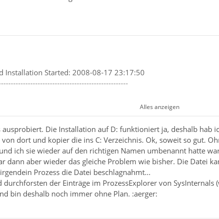
d Installation Started: 2008-08-17 23:17:50
-----------------------------------------------------
Alles anzeigen
-----------------------------------------------------
usprobiert. Die Installation auf D: funktioniert ja, deshalb hab 
-----------------------------------------------------
 von dort und kopier die ins C: Verzeichnis. Ok, soweit so gut. 
ogramme\Mozilla Thunderbird
und ich sie wieder auf den richtigen Namen umbenannt hatte war
war dann aber wieder das gleiche Problem wie bisher. Die Datei k
.16
e irgendein Prozess die Datei beschlagnahmt...
.16
-----------------------------------------------------
 durchforsten der Einträge im ProzessExplorer von SysInternals
Files and Directories
und bin deshalb noch immer ohne Plan. :aerger:
-----------------------------------------------------