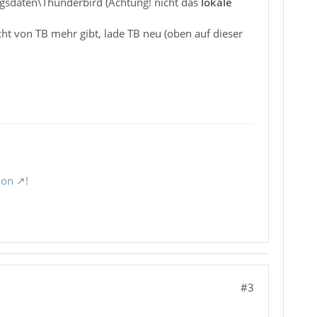
sdaten\Thunderbird (Achtung! nicht das
lokale
ht von TB mehr gibt, lade TB neu (oben auf dieser
ion
!
#3