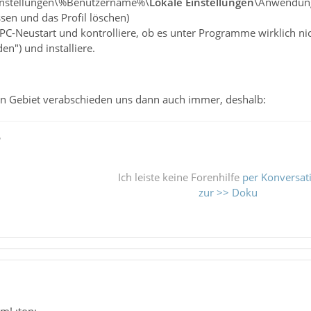
instellungen\%Benutzername%\
Lokale Einstellungen
\Anwendung
en und das Profil löschen)
C-Neustart und kontrolliere, ob es unter Programme wirklich nic
en") und installiere.
in Gebiet verabschieden uns dann auch immer, deshalb:
ß
Ich leiste keine Forenhilfe
per Konversat
zur >> Doku