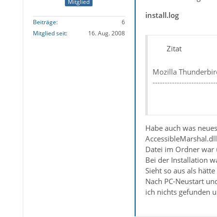
Mitglied
install.log
Beiträge
6
Mitglied seit
16. Aug. 2008
Zitat
Mozilla Thunderbir
--------------------------
--------------------------
Installation Details
Habe auch was neues a
--------------------------
AccessibleMarshal.dll
Install Dir: C:\Pr
Datei im Ordner war 
Locale : de
Bei der Installation 
App Version: 2.0.0
Sieht so aus als hätt
GRE Version: 1.8.1
--------------------------
Nach PC-Neustart und
Removing Obsolete 
ich nichts gefunden 
--------------------------