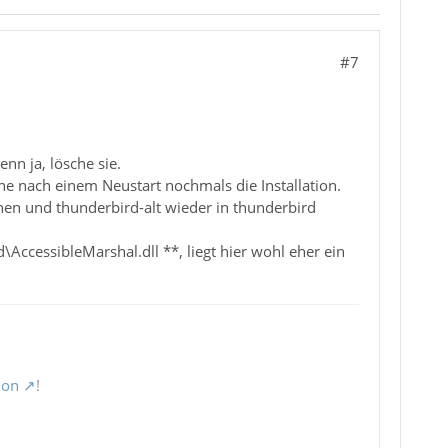
#7
**
**
**
**
nn ja, lösche sie.
**
che nach einem Neustart nochmals die Installation.
**
hen und thunderbird-alt wieder in thunderbird
**
**
AccessibleMarshal.dll **, liegt hier wohl eher ein
**
**
**
**
**
**
**
ion
!