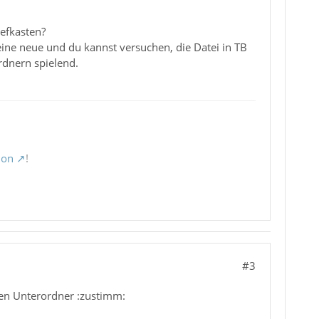
efkasten?
ine neue und du kannst versuchen, die Datei in TB
rdnern spielend.
ion
!
#3
chen Unterordner :zustimm: