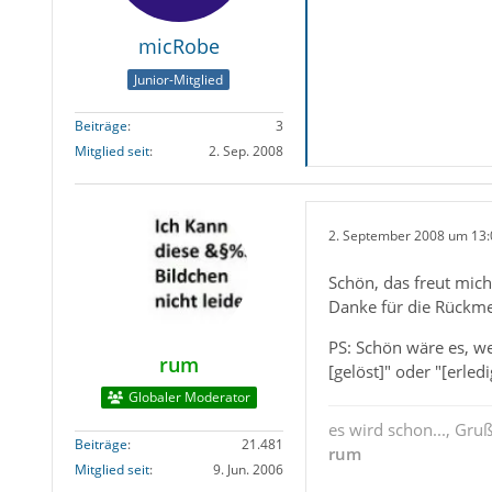
micRobe
Junior-Mitglied
Beiträge
3
Mitglied seit
2. Sep. 2008
2. September 2008 um 13:
Schön, das freut mich
Danke für die Rückm
PS: Schön wäre es, we
rum
[gelöst]" oder "[erle
Globaler Moderator
es wird schon..., Gru
Beiträge
21.481
rum
Mitglied seit
9. Jun. 2006