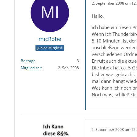
2. September 2008 um 12
Hallo,
ich habe ein riesen 
Wenn ich Thunderbird 
micRobe
5-10 Minuten. Ist der
anschließend werden d
Junior-Mitglied
verschiedenen Ordner 
Er ruft auch die aktu
Beiträge
3
Die Inbox hat ca. 5 G
Mitglied seit
2. Sep. 2008
bisher was gebracht.
mal dann hängt wieder
Was kann ich noch pr
Noch was, schließe ic
2. September 2008 um 12: