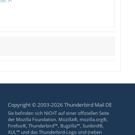
ion
!
Copyright © 2003-2026 Thunderbird Mail DE
Sie befinden sich NICHT auf einer offiziellen Seite
der Mozilla Foundation. Mozilla®, mozilla.org®,
Firefox®, Thunderbird™, Bugzilla™, Sunbird®,
XUL™ und das Thunderbird-Logo sind (neben