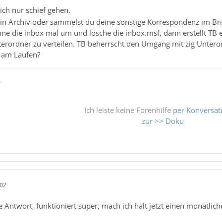
ich nur schief gehen.
kein Archiv oder sammelst du deine sonstige Korrespondenz im Bri
e die inbox mal um und lösche die inbox.msf, dann erstellt TB e
terordner zu verteilen. TB beherrscht den Umgang mit zig Untero
 am Laufen?
ß
Ich leiste keine Forenhilfe
per Konversat
zur >> Doku
:02
e Antwort, funktioniert super, mach ich halt jetzt einen monatli