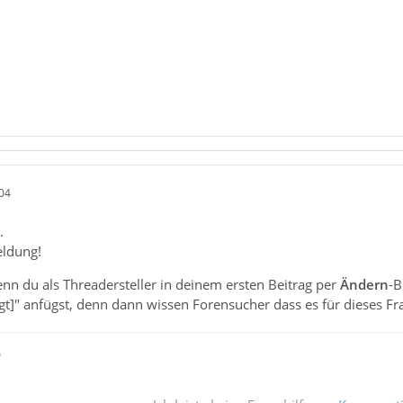
04
.
eldung!
nn du als Threadersteller in deinem ersten Beitrag per
Ändern
-B
digt]" anfügst, denn dann wissen Forensucher dass es für dieses F
ß