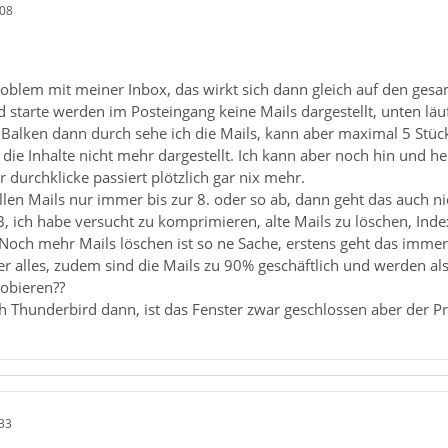
:08
Problem mit meiner Inbox, das wirkt sich dann gleich auf den ges
starte werden im Posteingang keine Mails dargestellt, unten läuf
 Balken dann durch sehe ich die Mails, kann aber maximal 5 Stück
ie Inhalte nicht mehr dargestellt. Ich kann aber noch hin und he
durchklicke passiert plötzlich gar nix mehr.
ellen Mails nur immer bis zur 8. oder so ab, dann geht das auch ni
B, ich habe versucht zu komprimieren, alte Mails zu löschen, Index 
 Noch mehr Mails löschen ist so ne Sache, erstens geht das imme
 alles, zudem sind die Mails zu 90% geschäftlich und werden als
obieren??
h Thunderbird dann, ist das Fenster zwar geschlossen aber der Pro
33