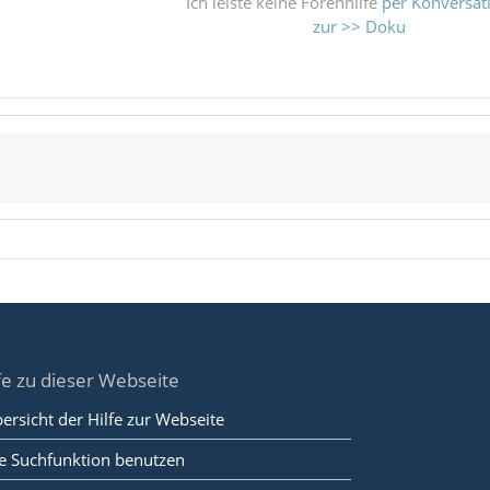
Ich leiste keine Forenhilfe
per Konversat
zur >> Doku
fe zu dieser Webseite
ersicht der Hilfe zur Webseite
e Suchfunktion benutzen