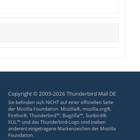
Copyright © 2003-2026 Thunderbird Mail DE
Sie befinden sich NICHT auf einer offiziellen Seite
der Mozilla Foundation. Mozilla®, mozilla.org®,
Firefox®, Thunderbird™, Bugzilla™, Sunbird®,
XUL™ und das Thunderbird-Logo sind (neben
anderen) eingetragene Markenzeichen der Mozilla
Foundation.