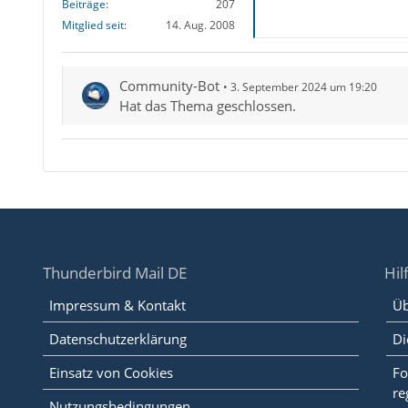
Beiträge
207
Mitglied seit
14. Aug. 2008
Community-Bot
3. September 2024 um 19:20
Hat das Thema geschlossen.
Thunderbird Mail DE
Hil
Impressum & Kontakt
Üb
Datenschutzerklärung
Di
Einsatz von Cookies
Fo
re
Nutzungsbedingungen