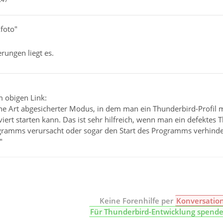
kfoto"
rungen liegt es.
m obigen Link:
ine Art abgesicherter Modus, in dem man ein Thunderbird-Profil
iert starten kann. Das ist sehr hilfreich, wenn man ein defektes 
gramms verursacht oder sogar den Start des Programms verhinde
"
Keine Forenhilfe per
Konversatio
Für Thunderbird-Entwicklung spend