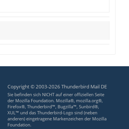
Copyright © 2003-2026 Thunderbird Mail DE
Sie befinden sich NICHT auf einer offiziellen Seite
der Mozilla Foundation. Mozilla®, mozilla.org®,
Firefox®, Thunderbird™, Bugzilla™, Sunbird®,
XUL™ und das Thunderbird-Logo sind (neben
anderen) eingetragene Markenzeichen der Mozilla
Foundation.