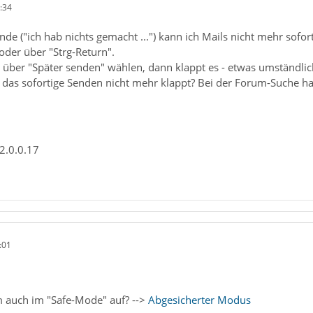
:34
de ("ich hab nichts gemacht ...") kann ich Mails nicht mehr sofo
der über "Strg-Return".
ber "Später senden" wählen, dann klappt es - etwas umständlic
ss das sofortige Senden nicht mehr klappt? Bei der Forum-Suche h
2.0.0.17
:01
m auch im "Safe-Mode" auf? -->
Abgesicherter Modus