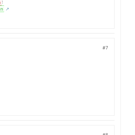
n
!
en
#7
#8