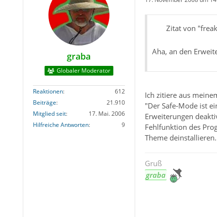
Zitat von "frea
Aha, an den Erweite
graba
Globaler Moderator
Reaktionen
612
Ich zitiere aus meine
Beiträge
21.910
"Der Safe-Mode ist e
Mitglied seit
17. Mai. 2006
Erweiterungen deaktiv
Hilfreiche Antworten
9
Fehlfunktion des Pro
Theme deinstallieren.
Gruß
graba