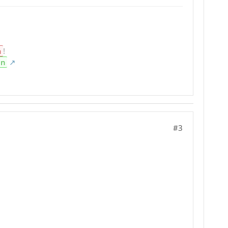
n
!
en
#3