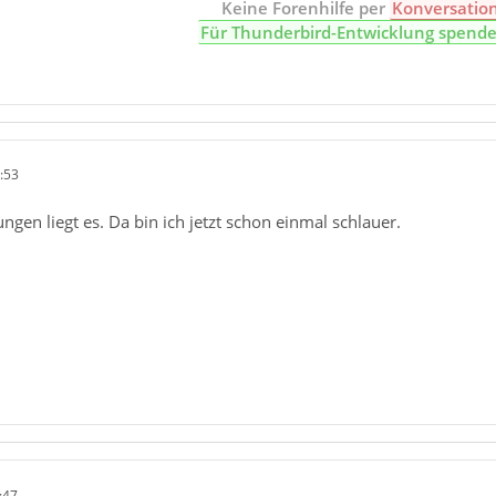
Keine Forenhilfe per
Konversatio
Für Thunderbird-Entwicklung spend
:53
ngen liegt es. Da bin ich jetzt schon einmal schlauer.
:47