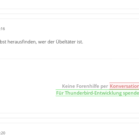
:16
bst herausfinden, wer der Übeltäter ist.
Keine Forenhilfe per
Konversatio
Für Thunderbird-Entwicklung spend
:20