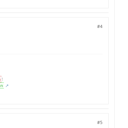
#4
n
!
en
#5