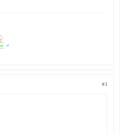
n
!
en
#3