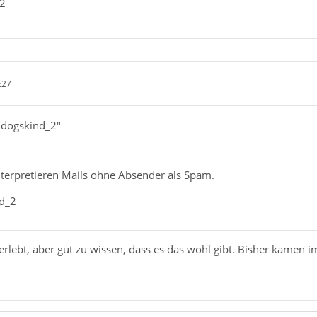
_2
:27
ndogskind_2"
terpretieren Mails ohne Absender als Spam.
d_2
erlebt, aber gut zu wissen, dass es das wohl gibt. Bisher kamen