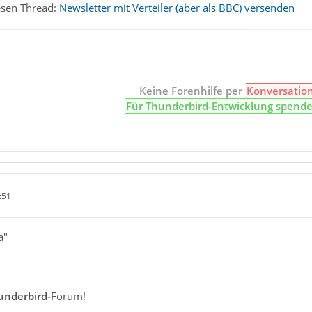
esen Thread:
Newsletter mit Verteiler (aber als BBC) versenden
Keine Forenhilfe per
Konversatio
Für Thunderbird-Entwicklung spend
:51
a"
underbird-
Forum!