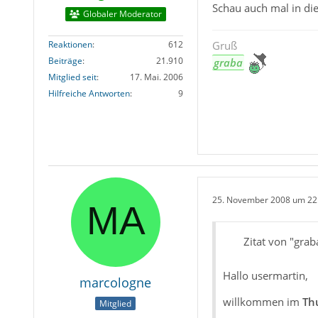
Schau auch mal in di
Globaler Moderator
Reaktionen
612
Gruß
Beiträge
21.910
graba
Mitglied seit
17. Mai. 2006
Hilfreiche Antworten
9
25. November 2008 um 22
Zitat von "grab
Hallo usermartin,
marcologne
willkommen im
Th
Mitglied