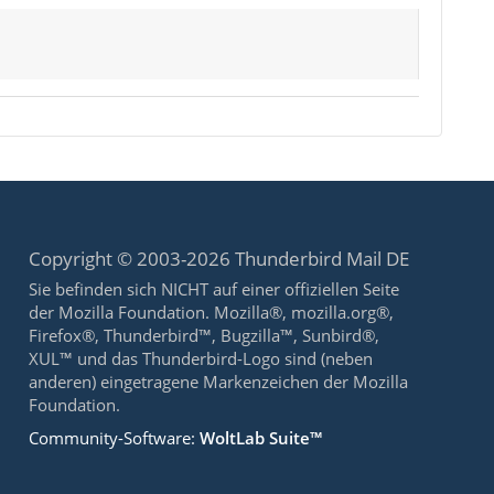
Copyright © 2003-2026 Thunderbird Mail DE
Sie befinden sich NICHT auf einer offiziellen Seite
der Mozilla Foundation. Mozilla®, mozilla.org®,
Firefox®, Thunderbird™, Bugzilla™, Sunbird®,
XUL™ und das Thunderbird-Logo sind (neben
anderen) eingetragene Markenzeichen der Mozilla
Foundation.
Community-Software:
WoltLab Suite™