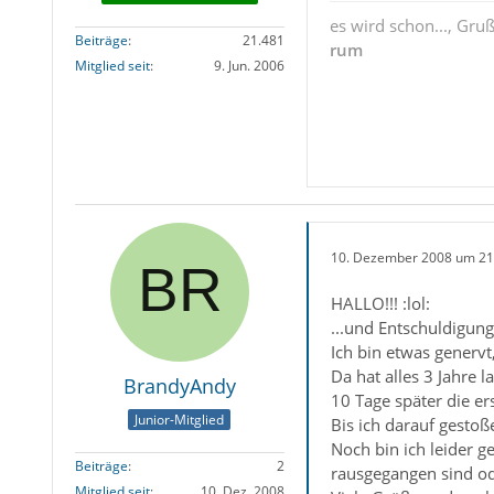
es wird schon..., Gru
Beiträge
21.481
rum
Mitglied seit
9. Jun. 2006
10. Dezember 2008 um 21
HALLO!!! :lol:
...und Entschuldigung,
Ich bin etwas genervt
Da hat alles 3 Jahre 
BrandyAndy
10 Tage später die er
Junior-Mitglied
Bis ich darauf gestoß
Noch bin ich leider g
Beiträge
2
rausgegangen sind od
Mitglied seit
10. Dez. 2008