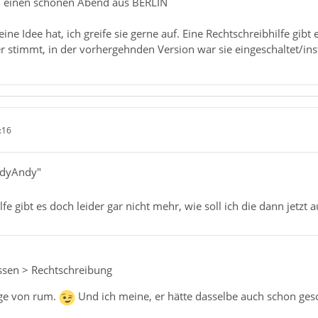
h einen schönen Abend aus BERLIN
ne Idee hat, ich greife sie gerne auf. Eine Rechtschreibhilfe gibt 
er stimmt, in der vorhergehnden Version war sie eingeschaltet/insta
:16
ndyAndy"
fe gibt es doch leider gar nicht mehr, wie soll ich die dann jetzt 
assen > Rechtschreibung
ge von rum.
Und ich meine, er hätte dasselbe auch schon gesc