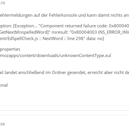
:19
 Fehlermeldungen auf der Fehlerkonsole und kann damit nichts an
eption: [Exception... "Component returned failure code: 0x80
.GetNextMisspelledWord]" nsresult: "0x80004003 (NS_ERROR_INVAL
nt/EdSpellCheck.js :: NextWord :: line 298" data: no]
 properties
//mozapps/content/downloads/unknownContentType.xul
il landet anschließend im Ordner gesendet, erreicht aber nicht 
onal
:59