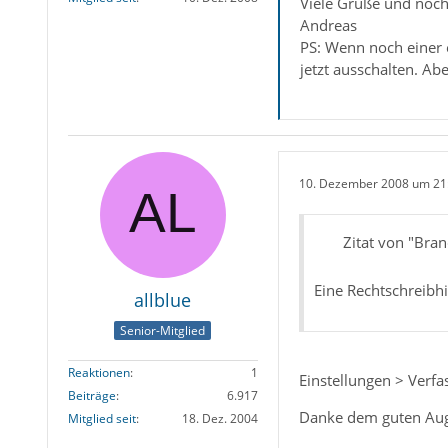
Viele Grüße und noc
Andreas
PS: Wenn noch einer ei
jetzt ausschalten. Ab
10. Dezember 2008 um 21
Zitat von "Bra
Eine Rechtschreibhil
allblue
Senior-Mitglied
Reaktionen
1
Einstellungen > Verf
Beiträge
6.917
Danke dem guten Au
Mitglied seit
18. Dez. 2004