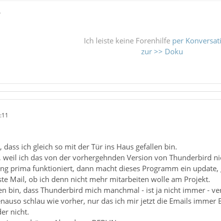
ß
Ich leiste keine Forenhilfe
per Konversat
zur >> Doku
:11
 dass ich gleich so mit der Tür ins Haus gefallen bin.
, weil ich das von der vorhergehnden Version von Thunderbird ni
lang prima funktioniert, dann macht dieses Programm ein update, g
ste Mail, ob ich denn nicht mehr mitarbeiten wolle am Projekt.
en bin, dass Thunderbird mich manchmal - ist ja nicht immer - ve
enauso schlau wie vorher, nur das ich mir jetzt die Emails immer B
er nicht.