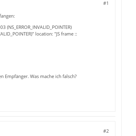
#1
fangen:
004003 (NS_ERROR_INVALID_POINTER)
ID_POINTER)" location: "JS frame ::
den Empfänger. Was mache ich falsch?
#2