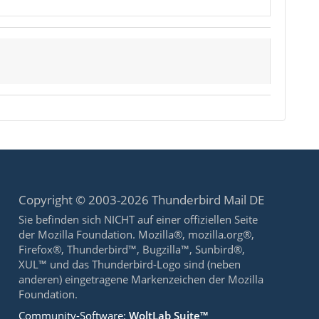
Copyright © 2003-2026 Thunderbird Mail DE
Sie befinden sich NICHT auf einer offiziellen Seite
der Mozilla Foundation. Mozilla®, mozilla.org®,
Firefox®, Thunderbird™, Bugzilla™, Sunbird®,
XUL™ und das Thunderbird-Logo sind (neben
anderen) eingetragene Markenzeichen der Mozilla
Foundation.
Community-Software:
WoltLab Suite™