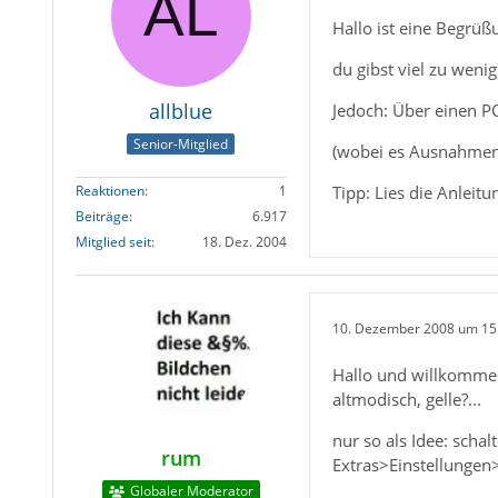
Hallo ist eine Begrüß
du gibst viel zu weni
allblue
Jedoch: Über einen 
Senior-Mitglied
(wobei es Ausnahmen 
Tipp: Lies die Anleit
Reaktionen
1
Beiträge
6.917
Mitglied seit
18. Dez. 2004
10. Dezember 2008 um 15
Hallo und willkommen
altmodisch, gelle?...
nur so als Idee: scha
rum
Extras>Einstellungen
Globaler Moderator