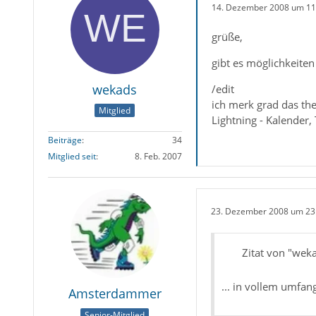
14. Dezember 2008 um 11
grüße,
gibt es möglichkeite
wekads
/edit
ich merk grad das th
Mitglied
Lightning - Kalender
Beiträge
34
Mitglied seit
8. Feb. 2007
23. Dezember 2008 um 23
Zitat von "wek
... in vollem umfang 
Amsterdammer
Senior-Mitglied