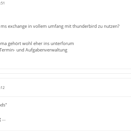
:51
n ms exchange in vollem umfang mit thunderbird zu nutzen?
ema gehört wohl eher ins unterforum
, Termin- und Aufgabenverwaltung
:12
ads"
...