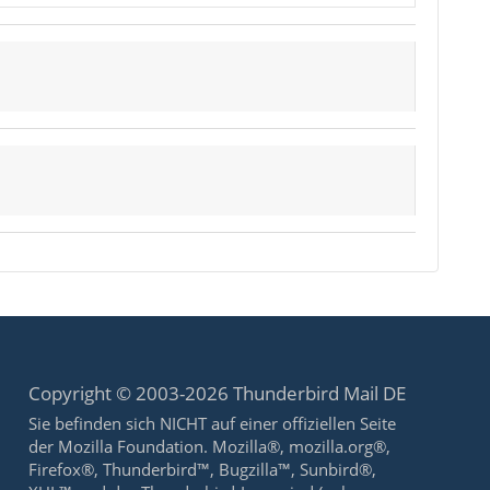
Copyright © 2003-2026 Thunderbird Mail DE
Sie befinden sich NICHT auf einer offiziellen Seite
der Mozilla Foundation. Mozilla®, mozilla.org®,
Firefox®, Thunderbird™, Bugzilla™, Sunbird®,