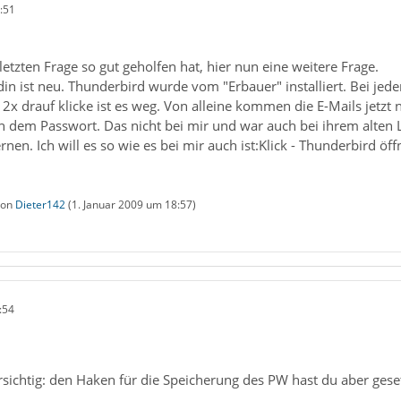
:51
letzten Frage so gut geholfen hat, hier nun eine weitere Frage.
in ist neu. Thunderbird wurde vom "Erbauer" installiert. Bei je
2x drauf klicke ist es weg. Von alleine kommen die E-Mails jetzt 
 dem Passwort. Das nicht bei mir und war auch bei ihrem alten L
en. Ich will es so wie es bei mir auch ist:Klick - Thunderbird öffn
 von
Dieter142
(
1. Januar 2009 um 18:57
)
:54
rsichtig: den Haken für die Speicherung des PW hast du aber gese