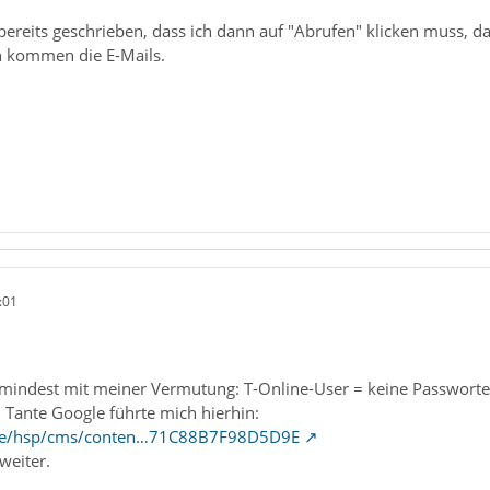
ereits geschrieben, dass ich dann auf "Abrufen" klicken muss, da
n kommen die E-Mails.
:01
mindest mit meiner Vermutung: T-Online-User = keine Passwortein
 Tante Google führte mich hierhin:
m.de/hsp/cms/conten…71C88B7F98D5D9E
 weiter.