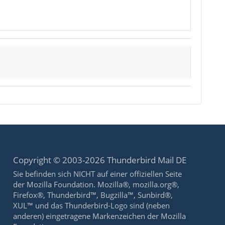
Copyright © 2003-2026 Thunderbird Mail DE
Sie befinden sich NICHT auf einer offiziellen Seite
der Mozilla Foundation. Mozilla®, mozilla.org®,
Firefox®, Thunderbird™, Bugzilla™, Sunbird®,
XUL™ und das Thunderbird-Logo sind (neben
anderen) eingetragene Markenzeichen der Mozilla