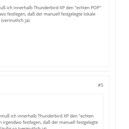
muß ich innerhalb Thunderbird XP den "echten POP"
o festlegen, daß der manuell festgelegte lokale
(vermutlich ja).
#5
h muß ich innerhalb Thunderbird XP den "echten
irgendwo festlegen, daß der manuell festgelegte
äufig so (vermutlich ja).