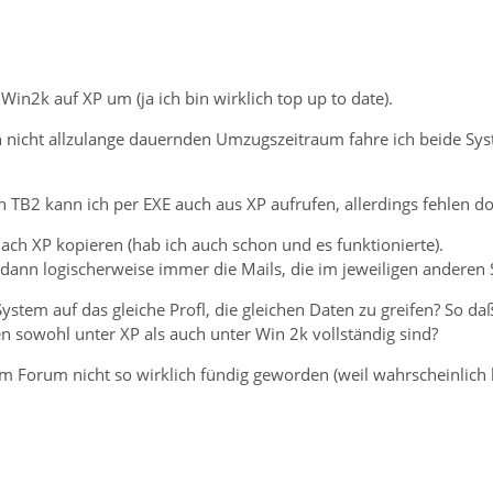
 Win2k auf XP um (ja ich bin wirklich top up to date).
h nicht allzulange dauernden Umzugszeitraum fahre ich beide Syst
n TB2 kann ich per EXE auch aus XP aufrufen, allerdings fehlen dor
ach XP kopieren (hab ich auch schon und es funktionierte).
r dann logischerweise immer die Mails, die im jeweiligen ander
ystem auf das gleiche Profl, die gleichen Daten zu greifen? So daß
n sowohl unter XP als auch unter Win 2k vollständig sind?
im Forum nicht so wirklich fündig geworden (weil wahrscheinlich 