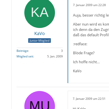
7. Januar 2009 um 22:28
Auja, besser richtig l
Aber nun wird es kom
ich denn da den Zugri
KaVo
daß das default Profi
Junior-Mitglied
:redface:
Beiträge
3
Blöde Frage?
Mitglied seit
5. Jan. 2009
Ich hoffe nicht...
KaVo
7. Januar 2009 um 22:51
Hi KaVo,