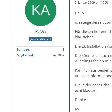
5. Januar 2009 um 19:56
Hallo,
ich steige derzeit von
KaVo
Für diesen hoffentlic
klar ziehen.
Junior-Mitglied
Die 2k Installation vo
Beiträge
3
Die könnte ich auch n
Mitglied seit
5. Jan. 2009
Allerdings fehlen mi
Kann ich aus beiden S
und alle informatione
Bin leider per Suche 
echt klasse)...
Danke
KV