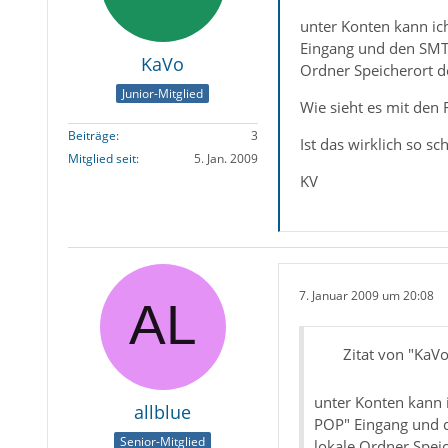
unter Konten kann ic
Eingang und den SMTP
KaVo
Ordner Speicherort de
Junior-Mitglied
Wie sieht es mit den
Beiträge
3
Ist das wirklich so sc
Mitglied seit
5. Jan. 2009
KV
7. Januar 2009 um 20:08
Zitat von "KaVo
unter Konten kann 
allblue
POP" Eingang und d
Senior-Mitglied
lokale Ordner Speic