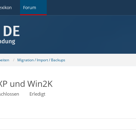
exikon
Forum
beiten
Migration / Import / Backups
 XP und Win2K
schlossen
Erledigt