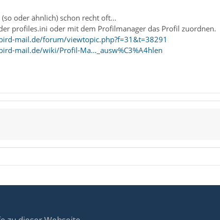
so oder ähnlich) schon recht oft...
er profiles.ini oder mit dem Profilmanager das Profil zuordnen.
bird-mail.de/forum/viewtopic.php?f=31&t=38291
bird-mail.de/wiki/Profil-Ma…_ausw%C3%A4hlen
fe zu dieser Webseite