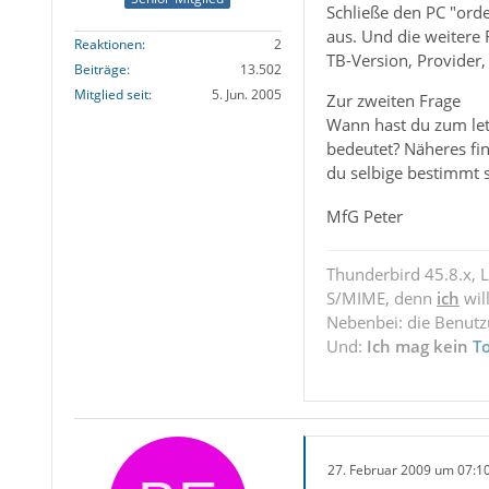
Schließe den PC "orde
aus. Und die weitere
Reaktionen
2
TB-Version, Provider,
Beiträge
13.502
Mitglied seit
5. Jun. 2005
Zur zweiten Frage
Wann hast du zum le
bedeutet? Näheres fin
du selbige bestimmt
MfG Peter
Thunderbird 45.8.x, 
S/MIME, denn
ich
wil
Nebenbei: die Benut
Und:
Ich mag kein
T
27. Februar 2009 um 07:1