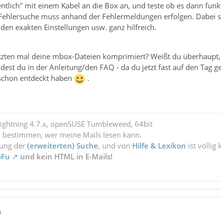
ntlich" mit einem Kabel an die Box an, und teste ob es dann funk
 Fehlersuche muss anhand der Fehlermeldungen erfolgen. Dabei s
 den exakten Einstellungen usw. ganz hilfreich.
tzten mal deine mbox-Dateien komprimiert? Weißt du überhaupt
dest du in der Anleitung/den FAQ - da du jetzt fast auf den Tag 
 schon entdeckt haben
.
Lightning 4.7.x, openSUSE Tumbleweed, 64bit
l bestimmen, wer meine Mails lesen kann.
zung der
(erweiterten) Suche
, und von
Hilfe & Lexikon
ist völlig
oFu
und kein HTML in E-Mails!
0