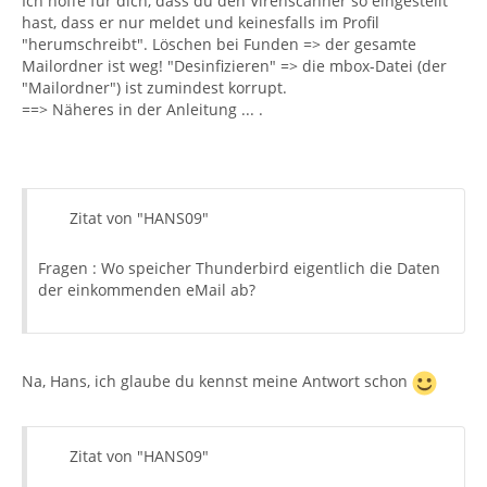
Ich hoffe für dich, dass du den Virenscanner so eingestellt
hast, dass er nur meldet und keinesfalls im Profil
"herumschreibt". Löschen bei Funden => der gesamte
Mailordner ist weg! "Desinfizieren" => die mbox-Datei (der
"Mailordner") ist zumindest korrupt.
==> Näheres in der Anleitung ... .
Zitat von "HANS09"
Fragen : Wo speicher Thunderbird eigentlich die Daten
der einkommenden eMail ab?
Na, Hans, ich glaube du kennst meine Antwort schon
Zitat von "HANS09"