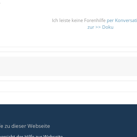
ß
Ich leiste keine Forenhilfe
per Konversat
zur >> Doku
fe zu dieser Webseite
ersicht der Hilfe zur Webseite