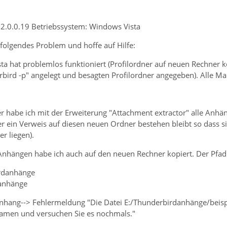
 2.0.0.19 Betriebssystem: Windows Vista
e folgendes Problem und hoffe auf Hilfe:
a hat problemlos funktioniert (Profilordner auf neuen Rechner k
bird -p" angelegt und besagten Profilordner angegeben). Alle Mai
r habe ich mit der Erweiterung "Attachment extractor" alle Anhä
ber ein Verweis auf diesen neuen Ordner bestehen bleibt so dass s
 liegen).
nhängen habe ich auch auf den neuen Rechner kopiert. Der Pfad i
irdanhänge
danhänge
Anhang--> Fehlermeldung "Die Datei E:/Thunderbirdanhänge/beispi
amen und versuchen Sie es nochmals."