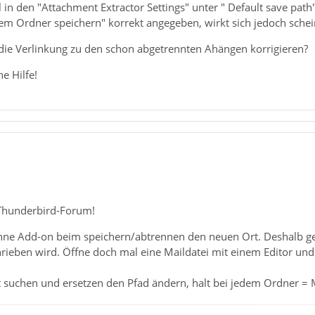
 in den "Attachment Extractor Settings" unter " Default save path
sem Ordner speichern" korrekt angegeben, wirkt sich jedoch sche
die Verlinkung zu den schon abgetrennten Ahängen korrigieren?
he Hilfe!
Thunderbird-Forum!
hne Add-on beim speichern/abtrennen den neuen Ort. Deshalb gehe
chrieben wird. Öffne doch mal eine Maildatei mit einem Editor und
suchen und ersetzen den Pfad ändern, halt bei jedem Ordner = Ma