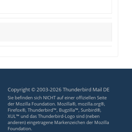
Copyright © 2003-2026 Thunderbird Mail DE
Sie befinden sich NICHT auf einer offiziellen Seite
der Mozilla Foundation. Mozilla®, mozilla.org®,
Firefox®, Thunderbird™, Bugzilla™, Sunbird®,
XUL™ und das Thunderbird-Logo sind (neben
anderen) eingetragene Markenzeichen der Mozilla
Foundation.