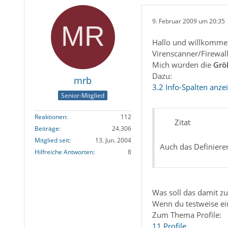
9. Februar 2009 um 20:35
Hallo und willkomme
Virenscanner/Firewal
Mich würden die
Grö
Dazu:
mrb
3.2 Info-Spalten anze
Senior-Mitglied
Reaktionen
112
Zitat
Beiträge
24.306
Mitglied seit
13. Jun. 2004
Auch das Definiere
Hilfreiche Antworten
8
Was soll das damit z
Wenn du testweise ein
Zum Thema Profile:
11 Profile