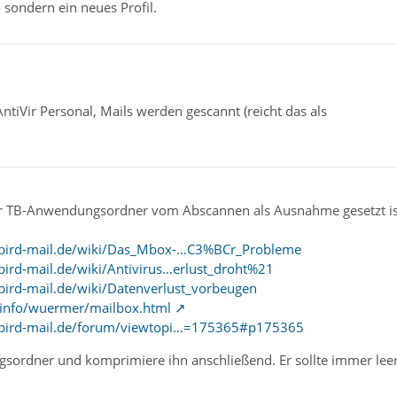
 sondern ein neues Profil.
ntiVir Personal, Mails werden gescannt (reicht das als
r TB-Anwendungsordner vom Abscannen als Ausnahme gesetzt ist
rbird-mail.de/wiki/Das_Mbox-…C3%BCr_Probleme
ird-mail.de/wiki/Antivirus…erlust_droht%21
ird-mail.de/wiki/Datenverlust_vorbeugen
tz.info/wuermer/mailbox.html
rbird-mail.de/forum/viewtopi…=175365#p175365
sordner und komprimiere ihn anschließend. Er sollte immer leer 