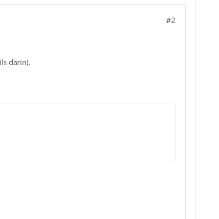
#2
ls darin).