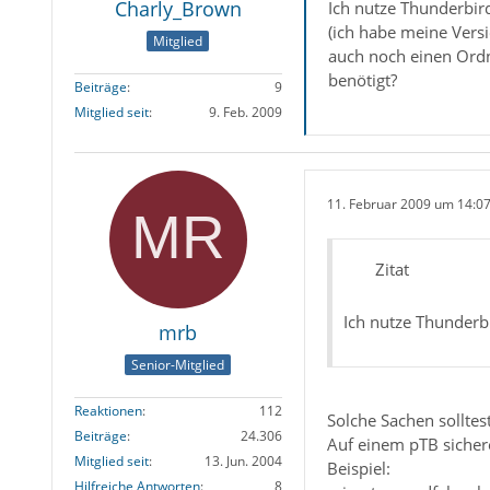
Charly_Brown
Ich nutze Thunderbird
(ich habe meine Versi
Mitglied
auch noch einen Ordn
benötigt?
Beiträge
9
Mitglied seit
9. Feb. 2009
11. Februar 2009 um 14:0
Zitat
Ich nutze Thunderbi
mrb
Senior-Mitglied
Reaktionen
112
Solche Sachen solltest
Beiträge
24.306
Auf einem pTB sichere
Mitglied seit
13. Jun. 2004
Beispiel:
Hilfreiche Antworten
8