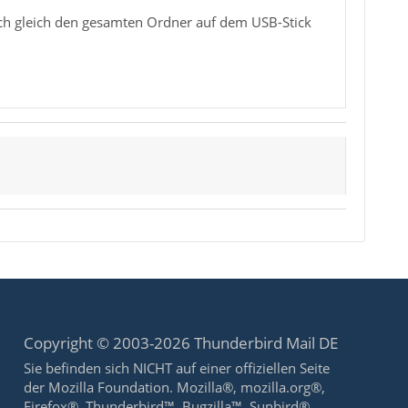
uch gleich den gesamten Ordner auf dem USB-Stick
Copyright © 2003-2026 Thunderbird Mail DE
Sie befinden sich NICHT auf einer offiziellen Seite
der Mozilla Foundation. Mozilla®, mozilla.org®,
Firefox®, Thunderbird™, Bugzilla™, Sunbird®,