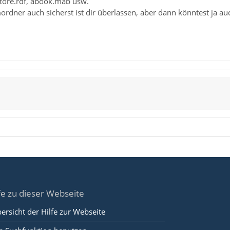
store.rdf, abook.mab usw.
dner auch sicherst ist dir überlassen, aber dann könntest ja a
fe zu dieser Webseite
ersicht der Hilfe zur Webseite