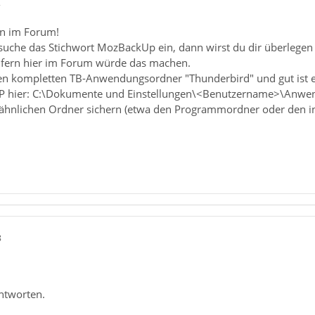
2
n im Forum!
suche das Stichwort MozBackUp ein, dann wirst du dir überlegen
fern hier im Forum würde das machen.
en kompletten TB-Anwendungsordner "Thunderbird" und gut ist e
n XP hier: C:\Dokumente und Einstellungen\<Benutzername>\Anw
 ähnlichen Ordner sichern (etwa den Programmordner oder den in 
8
Antworten.