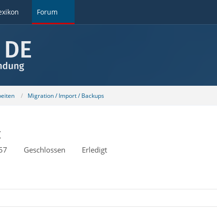
exikon
Forum
beiten
Migration / Import / Backups
t
57
Geschlossen
Erledigt