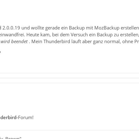
d 2.0.0.19 und wollte gerade ein Backup mit MozBackup erstellen
ef einwandfrei. Heute kam, bei dem Versuch ein Backup zu erstelle
 wird beendet
. Mein Thunderbird läuft aber ganz normal, ohne P
?
1
derbird-
Forum!
rly_Brown"