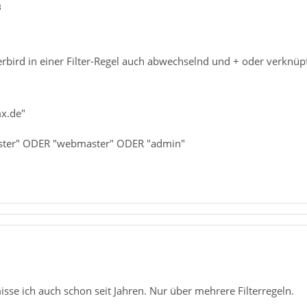
3
bird in einer Filter-Regel auch abwechselnd und + oder verknüp
x.de"
aster" ODER "webmaster" ODER "admin"
5
misse ich auch schon seit Jahren. Nur über mehrere Filterregeln.