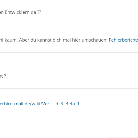
en Entwicklern da ??
hl kaum. Aber du kannst dich mal hier umschauen:
Fehlerberich
t ?
rbird-mail.de/wiki/Ver ... d_3_Beta_1