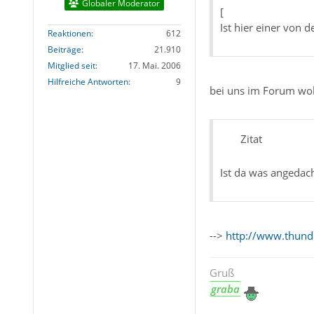
Globaler Moderator
[
Ist hier einer von d
Reaktionen
612
Beiträge
21.910
Mitglied seit
17. Mai. 2006
Hilfreiche Antworten
9
bei uns im Forum wo
Zitat
Ist da was angedach
-->
http://www.thunde
Gruß
graba