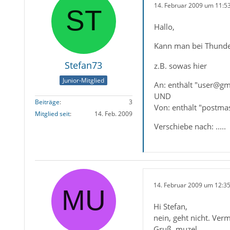
14. Februar 2009 um 11:5
Hallo,
Kann man bei Thunder
Stefan73
z.B. sowas hier
Junior-Mitglied
An: enthält "user@gm
UND
Beiträge
3
Von: enthält "postm
Mitglied seit
14. Feb. 2009
Verschiebe nach: .....
14. Februar 2009 um 12:3
Hi Stefan,
nein, geht nicht. Ver
Gruß, muzel