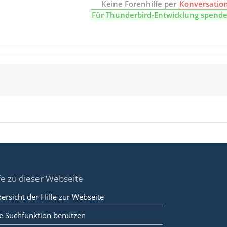
Keine Forenhilfe per
Konversatio
Für Thunderbird-Entwicklung spend
fe zu dieser Webseite
ersicht der Hilfe zur Webseite
e Suchfunktion benutzen