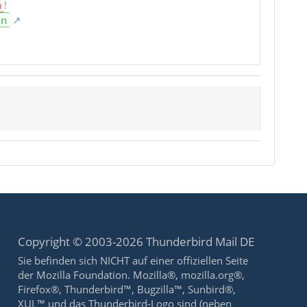
n
!
en
Copyright © 2003-2026 Thunderbird Mail DE
Sie befinden sich NICHT auf einer offiziellen Seite
der Mozilla Foundation. Mozilla®, mozilla.org®,
Firefox®, Thunderbird™, Bugzilla™, Sunbird®,
XUL™ und das Thunderbird-Logo sind (neben