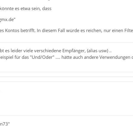
könnte es etwa sein, dass
@gmx.de"
nes Kontos betrifft. In diesem Fall würde es reichen, nur einen Fil
t es leider viele verschiedene Empfänger, (alias usw) ..
Beispiel für das "Und/Oder" .... hätte auch andere Verwendungen 
5
an73"