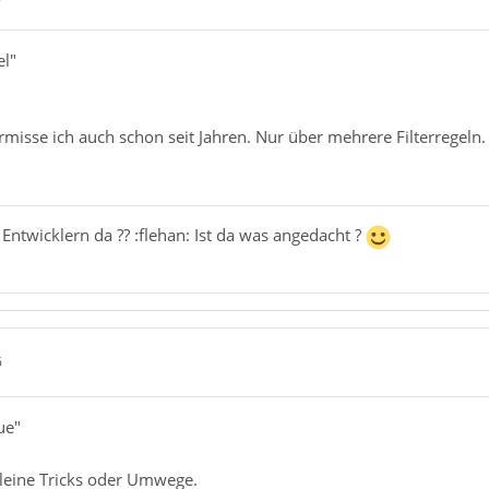
el"
ermisse ich auch schon seit Jahren. Nur über mehrere Filterregeln.
 Entwicklern da ?? :flehan: Ist da was angedacht ?
6
ue"
leine Tricks oder Umwege.