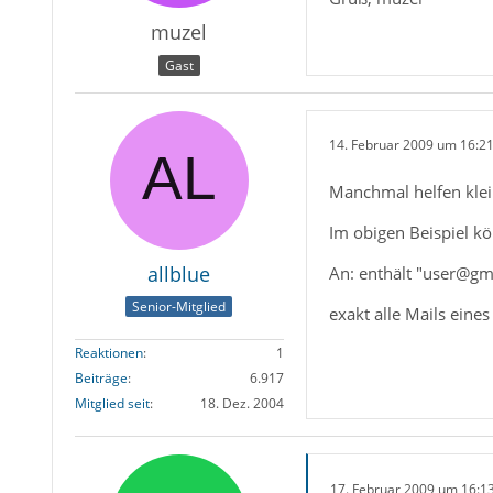
muzel
Gast
14. Februar 2009 um 16:2
Manchmal helfen kle
Im obigen Beispiel kö
allblue
An: enthält "user@gm
Senior-Mitglied
exakt alle Mails eines
Reaktionen
1
Beiträge
6.917
Mitglied seit
18. Dez. 2004
17. Februar 2009 um 16:1