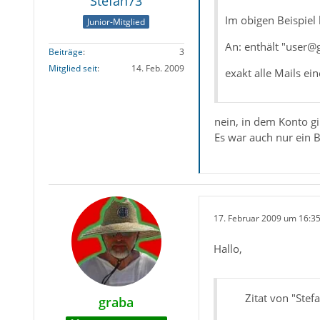
Stefan73
Im obigen Beispiel 
Junior-Mitglied
An: enthält "user
Beiträge
3
Mitglied seit
14. Feb. 2009
exakt alle Mails ei
nein, in dem Konto gib
Es war auch nur ein 
17. Februar 2009 um 16:3
Hallo,
Zitat von "Stef
graba