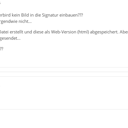
5
bird kein Bild in die Signatur einbauen???
rgendwie nicht...
tei erstellt und diese als Web-Version (html) abgespeichert. Aber
gesendet...
??
8