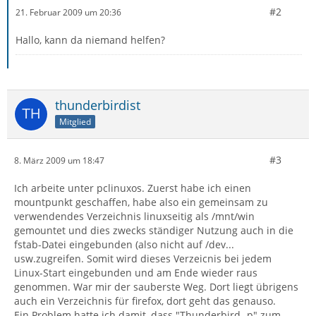
#2
21. Februar 2009 um 20:36
Hallo, kann da niemand helfen?
thunderbirdist
Mitglied
#3
8. März 2009 um 18:47
Ich arbeite unter pclinuxos. Zuerst habe ich einen
mountpunkt geschaffen, habe also ein gemeinsam zu
verwendendes Verzeichnis linuxseitig als /mnt/win
gemountet und dies zwecks ständiger Nutzung auch in die
fstab-Datei eingebunden (also nicht auf /dev...
usw.zugreifen. Somit wird dieses Verzeicnis bei jedem
Linux-Start eingebunden und am Ende wieder raus
genommen. War mir der sauberste Weg. Dort liegt übrigens
auch ein Verzeichnis für firefox, dort geht das genauso.
Ein Problem hatte ich damit, dass "Thunderbird -p" zum