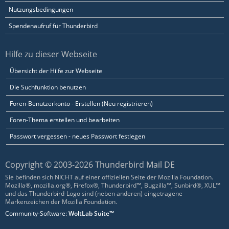
Nutzungsbedingungen
Spendenaufruf für Thunderbird
Hilfe zu dieser Webseite
Übersicht der Hilfe zur Webseite
Die Suchfunktion benutzen
Foren-Benutzerkonto - Erstellen (Neu registrieren)
Foren-Thema erstellen und bearbeiten
Passwort vergessen - neues Passwort festlegen
Copyright © 2003-2026 Thunderbird Mail DE
Sie befinden sich NICHT auf einer offiziellen Seite der Mozilla Foundation.
Mozilla®, mozilla.org®, Firefox®, Thunderbird™, Bugzilla™, Sunbird®, XUL™
und das Thunderbird-Logo sind (neben anderen) eingetragene
Markenzeichen der Mozilla Foundation.
Community-Software:
WoltLab Suite™