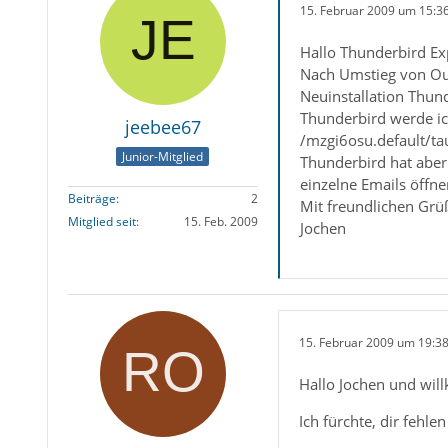
15. Februar 2009 um 15:3
Hallo Thunderbird Ex
Nach Umstieg von Out
Neuinstallation Thun
Thunderbird werde ic
jeebee67
/mzgi6osu.default/tau
Junior-Mitglied
Thunderbird hat aber
einzelne Emails öffne
Beiträge
2
Mit freundlichen Grü
Mitglied seit
15. Feb. 2009
Jochen
15. Februar 2009 um 19:3
Hallo Jochen und wi
Ich fürchte, dir fehl