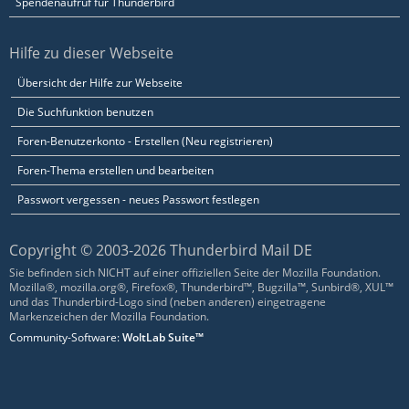
Spendenaufruf für Thunderbird
Hilfe zu dieser Webseite
Übersicht der Hilfe zur Webseite
Die Suchfunktion benutzen
Foren-Benutzerkonto - Erstellen (Neu registrieren)
Foren-Thema erstellen und bearbeiten
Passwort vergessen - neues Passwort festlegen
Copyright © 2003-2026 Thunderbird Mail DE
Sie befinden sich NICHT auf einer offiziellen Seite der Mozilla Foundation.
Mozilla®, mozilla.org®, Firefox®, Thunderbird™, Bugzilla™, Sunbird®, XUL™
und das Thunderbird-Logo sind (neben anderen) eingetragene
Markenzeichen der Mozilla Foundation.
Community-Software:
WoltLab Suite™