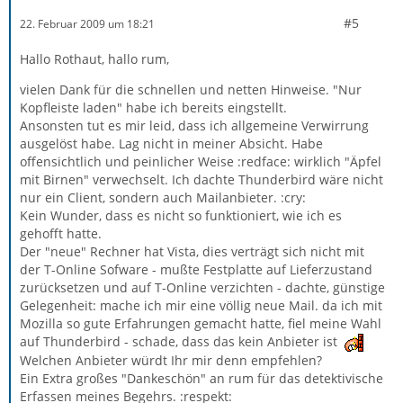
#5
22. Februar 2009 um 18:21
Hallo Rothaut, hallo rum,
vielen Dank für die schnellen und netten Hinweise. "Nur
Kopfleiste laden" habe ich bereits eingstellt.
Ansonsten tut es mir leid, dass ich allgemeine Verwirrung
ausgelöst habe. Lag nicht in meiner Absicht. Habe
offensichtlich und peinlicher Weise :redface: wirklich "Äpfel
mit Birnen" verwechselt. Ich dachte Thunderbird wäre nicht
nur ein Client, sondern auch Mailanbieter. :cry:
Kein Wunder, dass es nicht so funktioniert, wie ich es
gehofft hatte.
Der "neue" Rechner hat Vista, dies verträgt sich nicht mit
der T-Online Sofware - mußte Festplatte auf Lieferzustand
zurücksetzen und auf T-Online verzichten - dachte, günstige
Gelegenheit: mache ich mir eine völlig neue Mail. da ich mit
Mozilla so gute Erfahrungen gemacht hatte, fiel meine Wahl
auf Thunderbird - schade, dass das kein Anbieter ist
Welchen Anbieter würdt Ihr mir denn empfehlen?
Ein Extra großes "Dankeschön" an rum für das detektivische
Erfassen meines Begehrs. :respekt: