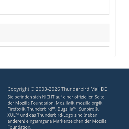
Copyright © 2003-2026 Thunderbird Mail DE
Sie befinden sich NICHT auf einer offiziellen Seite
der Mozilla Foundation. Mozilla®, mozilla.org®,
Firefox®, Thunderbird™, Bugzilla™, Sunbird®,
XUL™ und das Thunderbird-Logo sind (neben
anderen) eingetragene Markenzeichen der Mozilla
Foundation.