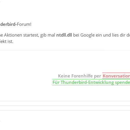
8
derbird-
Forum!
e Aktionen startest, gib mal
ntdll.dll
bei Google ein und lies dir d
kt ist.
Keine Forenhilfe per
Konversatio
Für Thunderbird-Entwicklung spend
2