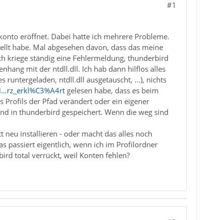
#1
onto eröffnet. Dabei hatte ich mehrere Probleme.
stellt habe. Mal abgesehen davon, dass das meine
 Ich kriege ständig eine Fehlermeldung, thunderbird
ng mit der ntdll.dll. Ich hab dann hilflos alles
runtergeladen, ntdll.dll ausgetauscht, ...), nichts
ei…rz_erkl%C3%A4rt
gelesen habe, dass es beim
Profils der Pfad verändert oder ein eigener
nd in thunderbird gespeichert. Wenn die weg sind
neu installieren - oder macht das alles noch
s passiert eigentlich, wenn ich im Profilordner
rd total verrückt, weil Konten fehlen?