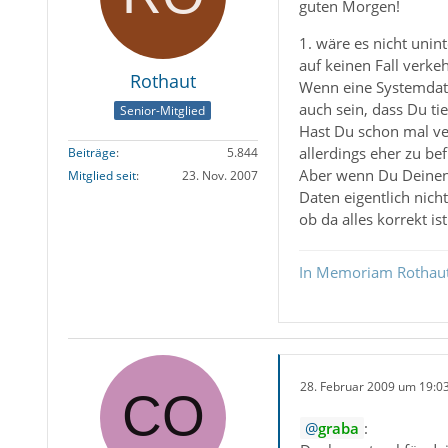
guten Morgen!
1. wäre es nicht unin
auf keinen Fall verke
Rothaut
Wenn eine Systemdatei
auch sein, dass Du t
Senior-Mitglied
Hast Du schon mal ve
allerdings eher zu be
Beiträge
5.844
Aber wenn Du Deinen 
Mitglied seit
23. Nov. 2007
Daten eigentlich nich
ob da alles korrekt ist
In Memoriam Rothau
28. Februar 2009 um 19:0
graba
: