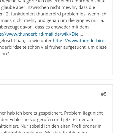
n welche Kategorie ich das Problem einordnen sollte.
, glaube aber inzwischen nicht mewhr, dass die
en, 2. funktioniert thunderbird problemlos, wenn ich
 mails nicht mehr, und genau um die ging es mir ja.
 überzeugt davon, dass es entweder mit dem
ps://www.thunderbird-mail.de/wiki/Die
...
gelöscht hab, so wie unter
https://www.thunderbird-
underbirdseite schon viel früher aufgesucht, um diese
kann?
#5
r hab ich bereits gespeichert. Problem liegt nicht
en Fehler hervorgerufen und jetzt ist der alte
ioniert. Nur sobald ich den alten Profilordner in
 alte Fehlermeldung. Gleiches Problem im