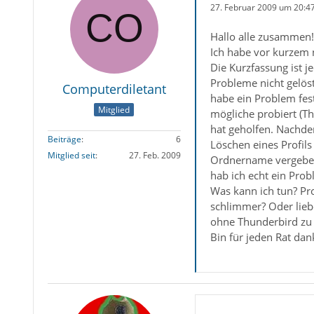
27. Februar 2009 um 20:4
Hallo alle zusammen!
Ich habe vor kurzem 
Die Kurzfassung ist j
Probleme nicht gelöst
Computerdiletant
habe ein Problem fes
Mitglied
mögliche probiert (Thu
hat geholfen. Nachde
Beiträge
6
Löschen eines Profil
Mitglied seit
27. Feb. 2009
Ordnername vergeben 
hab ich echt ein Prob
Was kann ich tun? Pr
schlimmer? Oder liebe
ohne Thunderbird zu ö
Bin für jeden Rat dan