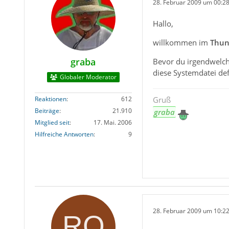
28. Februar 2009 um 00:2
Hallo,
willkommen im
Thun
graba
Bevor du irgendwelch
diese Systemdatei defe
Globaler Moderator
Reaktionen
612
Gruß
Beiträge
21.910
graba
Mitglied seit
17. Mai. 2006
Hilfreiche Antworten
9
28. Februar 2009 um 10:2