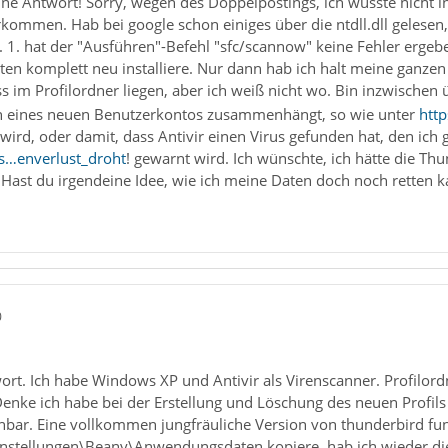
ne Antwort! Sorry, wegen des Doppelpostings, ich wusste nicht i
kommen. Hab bei google schon einiges über die ntdll.dll gelesen
. 1. hat der "Ausführen"-Befehl "sfc/scannow" keine Fehler ergeb
ten komplett neu installiere. Nur dann hab ich halt meine ganzen
im Profilordner liegen, aber ich weiß nicht wo. Bin inzwischen
n eines neuen Benutzerkontos zusammenhängt, so wie unter
htt
rd, oder damit, dass Antivir einen Virus gefunden hat, den ich 
us…enverlust_droht
! gewarnt wird. Ich wünschte, ich hätte die Th
 Hast du irgendeine Idee, wie ich meine Daten doch noch retten 
0
rt. Ich habe Windows XP und Antivir als Virenscanner. Profilordne
enke ich habe bei der Erstellung und Löschung des neuen Profils d
bar. Eine vollkommen jungfräuliche Version von thunderbird funkt
nstellungen\Beany\Anwendungsdaten kopiere, hab ich wieder die