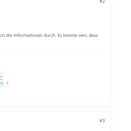
#2
ort die Informationen durch. Es könnte sein, dass
n
!
en
#3