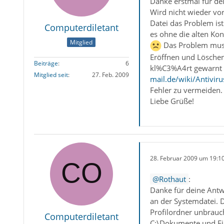
Danke erstmal für dei
Wird nicht wieder vor
Datei das Problem ist
Computerdiletant
es ohne die alten Kon
Mitglied
Das Problem muss 
Eröffnen und Lösche
Beiträge
6
kl%C3%A4rt gewarnt wi
Mitglied seit
27. Feb. 2009
mail.de/wiki/Antivir
Fehler zu vermeiden.
Liebe Grüße!
28. Februar 2009 um 19:1
Rothaut
:
Danke für deine Antwo
an der Systemdatei. D
Profilordner unbrauch
Computerdiletant
C:\Dokumente und Ei