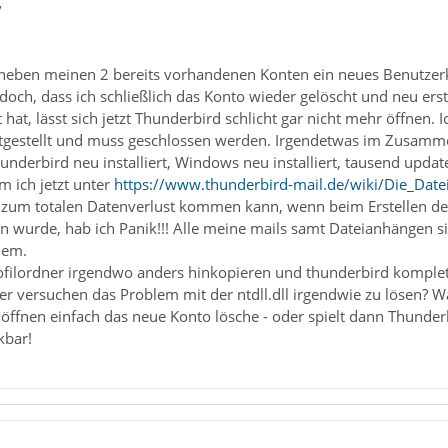
7
neben meinen 2 bereits vorhandenen Konten ein neues Benutzerk
edoch, dass ich schließlich das Konto wieder gelöscht und neu er
 hat, lässt sich jetzt Thunderbird schlicht gar nicht mehr öffnen.
tgestellt und muss geschlossen werden. Irgendetwas im Zusammenha
nderbird neu installiert, Windows neu installiert, tausend updates 
m ich jetzt unter
https://www.thunderbird-mail.de/wiki/Die_Dat
s zum totalen Datenverlust kommen kann, wenn beim Erstellen des 
wurde, hab ich Panik!!! Alle meine mails samt Dateianhängen si
lem.
ofilordner irgendwo anders hinkopieren und thunderbird komplett 
r versuchen das Problem mit der ntdll.dll irgendwie zu lösen? Wa
ffnen einfach das neue Konto lösche - oder spielt dann Thunderbi
kbar!