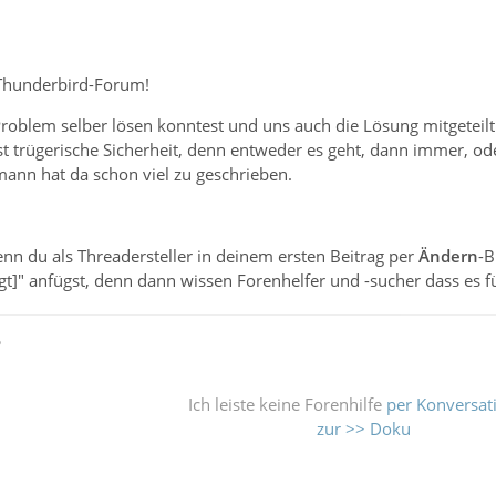
Thunderbird-Forum!
roblem selber lösen konntest und uns auch die Lösung mitgeteilt
t trügerische Sicherheit, denn entweder es geht, dann immer, oder 
mann hat da schon viel zu geschrieben.
nn du als Threadersteller in deinem ersten Beitrag per
Ändern
-B
digt]" anfügst, denn dann wissen Forenhelfer und -sucher dass es 
ß
Ich leiste keine Forenhilfe
per Konversat
zur >> Doku