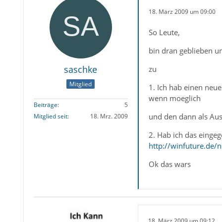
18. März 2009 um 09:00
So Leute,
bin dran geblieben u
saschke
zu
Mitglied
1. Ich hab einen neu
wenn moeglich
Beiträge
5
und den dann als Aus
Mitglied seit
18. Mrz. 2009
2. Hab ich das einge
http://winfuture.de/
Ok das wars
18. März 2009 um 09:12