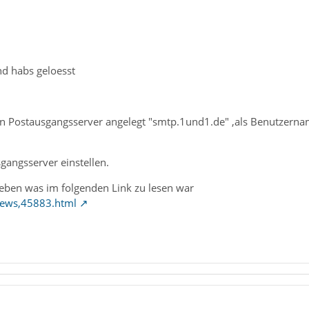
nd habs geloesst
en Postausgangsserver angelegt "smtp.1und1.de" ,als Benutzerna
gangsserver einstellen.
geben was im folgenden Link zu lesen war
news,45883.html