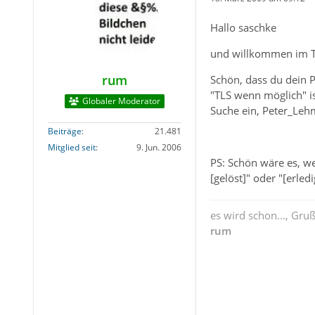
Hallo saschke
und willkommen im 
rum
Schön, dass du dein P
"TLS wenn möglich" is
Globaler Moderator
Suche ein, Peter_Leh
Beiträge
21.481
Mitglied seit
9. Jun. 2006
PS: Schön wäre es, we
[gelöst]" oder "[erle
es wird schon..., Gru
rum