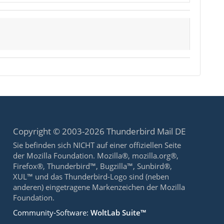
Copyright © 2003-2026 Thunderbird Mail DE
Sie befinden sich NICHT auf einer offiziellen Seite
der Mozilla Foundation. Mozilla®, mozilla.org®,
Firefox®, Thunderbird™, Bugzilla™, Sunbird®,
XUL™ und das Thunderbird-Logo sind (neben
anderen) eingetragene Markenzeichen der Mozilla
Foundation.
Community-Software:
WoltLab Suite™