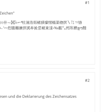
#1
 Zeichen"
㐠㈰〹⁓㉍⠷⤺⁴牡湳浩瑴楮朠獴慴楯渠楤㨠〵㌳ㄲ㤸
㐺ㄴ′〰㤠匲䴨㜩㨠捤牟捡汬楮束湲›‰㔳㌱㈹㠵㜰ഊ䵯
#2
lesen und die Deklarierung des Zeichensatzes