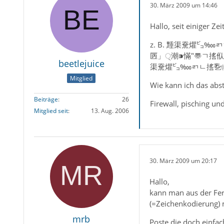
30. März 2009 um 14:46
Hallo, seit einiger Z
z. B. 䵯渠䵡爠
㔷」੍潮⁍慲″〠ㄱ㨱
beetlejuice
渠䵡爠㌰‱ㄺㄴ㨱㐠㈰
Mitglied
Wie kann ich das abst
Beiträge
26
Firewall, pisching un
Mitglied seit
13. Aug. 2006
30. März 2009 um 20:17
Hallo,
kann man aus der Fer
(=Zeichenkodierung) 
mrb
Poste die doch einfac