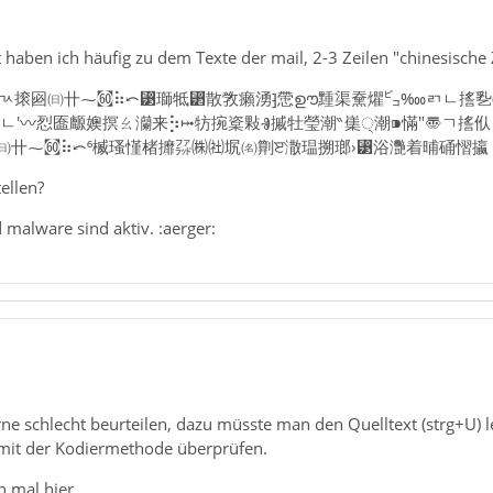
eit haben ich häufig zu dem Texte der mail, 2-3 Zeilen "chinesische
㌰‱ㄺㄳ㨰㘠㈰〹⁓㉍⠷⤺⁳瑡牴⁲散敩癩湧⁆慸ഊ䵯渠䵡爠㌰‱ㄺㄴ㨱
㐺ㄴ′〰㤠匲䴨㜩㨠ㄠ灡来⡳⤠牥捥楶敤Ⱐ摵牡瑩潮‶㠍੍潮⁍慲″〠ㄱ㨱
〹⁓㉍⠷⤺⁶楲瑵慬⁬楮攠㌲㈱㈳㘲㈴㔍ੲ潵瑥搠瑯›⁳浴灧着晡硧慴攍
ellen?
d malware sind aktiv. :aerger:
ne schlecht beurteilen, dazu müsste man den Quelltext (strg+U) 
mit der Kodiermethode überprüfen.
h mal hier.