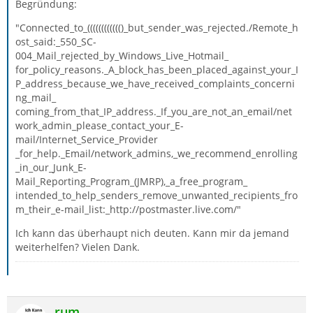
Begründung:
"Connected_to_(((((((((((()_but_sender_was_rejected./Remote_h
ost_said:_550_SC-
004_Mail_rejected_by_Windows_Live_Hotmail_
for_policy_reasons._A_block_has_been_placed_against_your_I
P_address_because_we_have_received_complaints_concerni
ng_mail_
coming_from_that_IP_address._If_you_are_not_an_email/net
work_admin_please_contact_your_E-
mail/Internet_Service_Provider
_for_help._Email/network_admins,_we_recommend_enrolling
_in_our_Junk_E-
Mail_Reporting_Program_(JMRP),_a_free_program_
intended_to_help_senders_remove_unwanted_recipients_fro
m_their_e-mail_list:_http://postmaster.live.com/"
Ich kann das überhaupt nich deuten. Kann mir da jemand
weiterhelfen? Vielen Dank.
rum