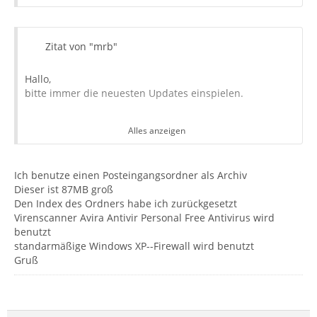
Zitat von "mrb"
Hallo,
bitte immer die neuesten Updates einspielen.
Alles anzeigen
Keine Ahnung. Versuchen wir es herauszufinden.
Du benutzt einen Posteingangsordner als Archiv?
Wie groß ist dieser?
Ich benutze einen Posteingangsordner als Archiv
Größe der Ordner mit Hilfe der
Dieser ist 87MB groß
3.2 Info-Spalten anzeigen lassen
anzeigen lassen.
Den Index des Ordners habe ich zurückgesetzt
Den Index der Ordner zurücksetzen: Rechtsklick auf den
Virenscanner Avira Antivir Personal Free Antivirus wird
Ordner, Eigenschaften, "Index wiederherstellen".
benutzt
Virenscanner/Firewall vorhanden, die den TB-
standarmäßige Windows XP--Firewall wird benutzt
Profilordner abscannen?
Gruß
Gruß